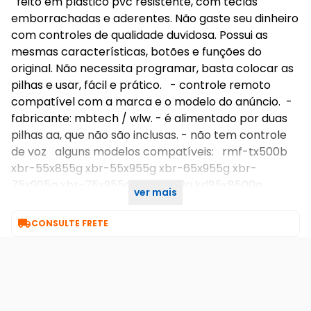
feito em plástico pvc resistente, com teclas
emborrachadas e aderentes. Não gaste seu dinheiro
com controles de qualidade duvidosa. Possui as
mesmas características, botões e funções do
original. Não necessita programar, basta colocar as
pilhas e usar, fácil e prático. - controle remoto
compatível com a marca e o modelo do anúncio. -
fabricante: mbtech / wlw. - é alimentado por duas
pilhas aa, que não são inclusas. - não tem controle
de voz alguns modelos compatíveis: rmf-tx500b
xbr-55x855g xbr-55x955g xbr-65x955g xbr-
75x905g xbr-75x955g xbr-65a9g kd85x8500g
ver mais
kd85x9500g

CONSULTE FRETE