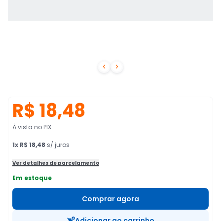


R$ 18,48
À vista no PIX
1
x
R$ 18,48
s/ juros
Ver detalhes de parcelamento
Em estoque
Comprar agora
Adicionar ao carrinho