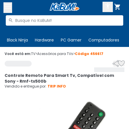



Buscar produtos


Enviar para:
Digite o CEP
Black Ninja
Hardware
PC Gamer
Computadores
P

Olá. Acesse sua conta
Você está em:
TV
>
Acessórios para TVs
>
Código
456617


ENTRE

Departamentos
Controle Remoto Para Smart Tv, Compatível com
CADASTRE-SE
Cupons

Sony - Rmf-tx500b
Vendido e entregue por:
TRIP INFO
Mais Vendidos

Ativar tradutor em libras
