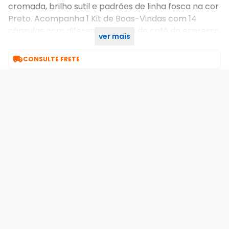
cromada, brilho sutil e padrões de linha fosca na cor
Preto. Acompanha 1 Kit de Boas-Vindas com 14
cápsulas com diferentes estilos de café do espresso
ver mais
ao lungo para saborear!

CONSULTE FRETE