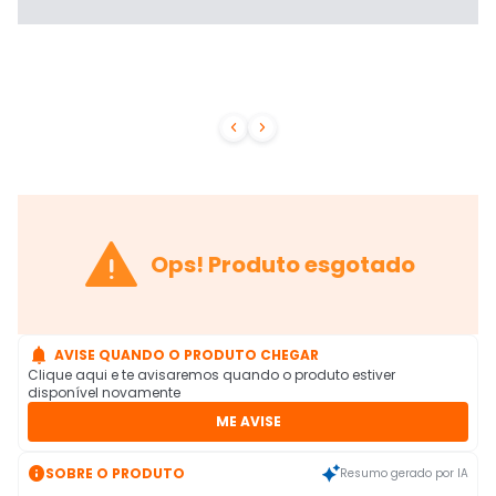



Ops! Produto esgotado

AVISE QUANDO O PRODUTO CHEGAR
Clique aqui e te avisaremos quando o produto estiver
disponível novamente
ME AVISE

SOBRE O PRODUTO
Resumo gerado por IA