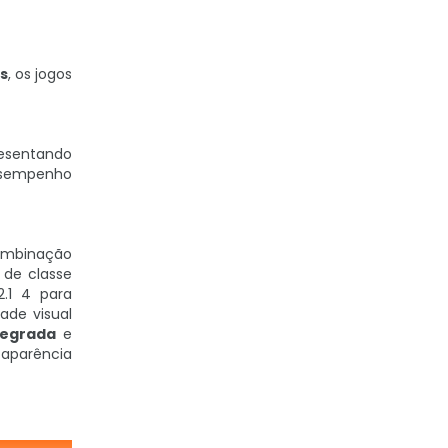
s
, os jogos
esentando
desempenho
ombinação
s de classe
.1 4 para
ade visual
tegrada
e
 aparência