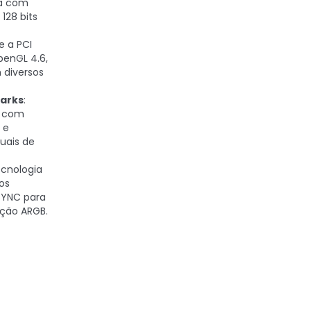
da com
128 bits
e a PCI
OpenGL 4.6,
 diversos
arks
:
p com
 e
uais de
ecnologia
os
SYNC para
ação ARGB.