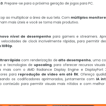
.0
. Prepare-se para a próxima geração de jogos para PC.
top ao multiplicar a área de sua tela. Com
múltiplos monitore
nam mais úteis e você se torna mais produtivo.
novo nível de desempenho
para gamers e streamers. Apr
 velocidades de clock incrivelmente rápidas, para permitir 
m 1080p
.
ltrarrápida
com renderização de
alto desempenho
, uma c
o e tecnologias de
upscaling
, para oferecer recursos visuai
 mais com o AMD Radiance Display Engine e DisplayPort 2
cores para
reprodução de vídeo em até 8K
. Ofereça qualid
usando os codificadores aprimorados, juntamente com
IA in
 conteúdo para permitir visuais mais nítidos e com melhor