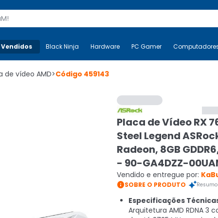
s
 Vendidos
Mais-v-
Black Ninja
Black Ninja
Hardware
Hardware
PC Gamer
PC Gamer
Computadore
Co
a de vídeo AMD
>
Código
459143
Placa de Vídeo RX 7
Steel Legend ASRoc
Radeon, 8GB GDDR6
- 90-GA4DZZ-00UA
Vendido e entregue por:
KaB

SOBRE O PRODUTO
Resumo 
Especificações Técnica
Arquitetura AMD RDNA 3 c