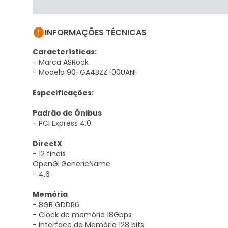

INFORMAÇÕES TÉCNICAS
Características:
- Marca ASRock
- Modelo 90-GA4BZZ-00UANF
Especificações:
Padrão de Ônibus
- PCI Express 4.0
DirectX
- 12 finais
OpenGLGenericName
- 4.6
Memória
- 8GB GDDR6
- Clock de memória 18Gbps
- Interface de Memória 128 bits