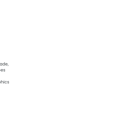
ade,
ões
phics