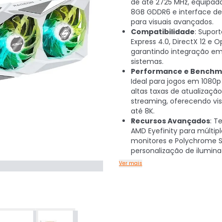
de até 2725 MHz, equipa
8GB GDDR6 e interface de 
para visuais avançados.
Compatibilidade
: Suport
Express 4.0, DirectX 12 e 
garantindo integração em
sistemas.
Performance e Benchm
Ideal para jogos em 1080
altas taxas de atualização
streaming, oferecendo vis
até 8K.
Recursos Avançados
: T
AMD Eyefinity para múltipl
monitores e Polychrome 
personalização de ilumin
Ver mais