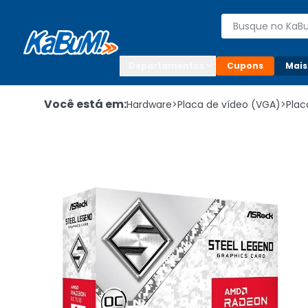
Enviar para:

Buscar produto
Digite o CEP

Departamentos
Cupons
Mais
Você está em:
Hardware
>
Placa de vídeo (VGA)
>
Plac