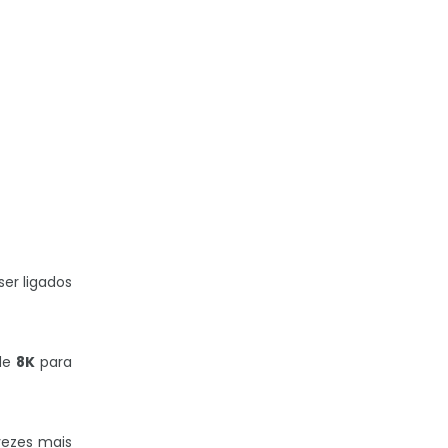
ser ligados
de
8K
para
vezes mais