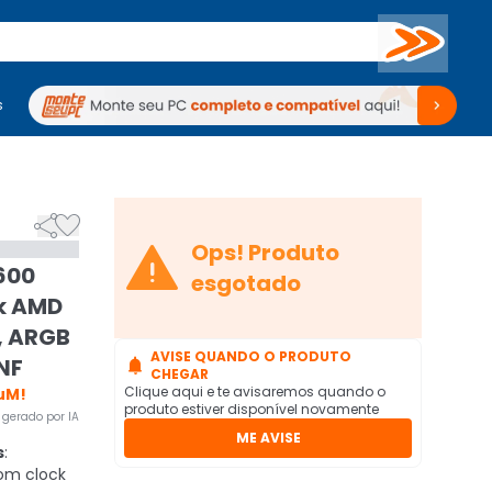
Buscar
s
mputadores
Periféricos
Periféricos
TV
Venda no KaBuM!
TV
Venda no KaBuM!



Ops! Produto
600
esgotado
k AMD
, ARGB
AVISE QUANDO O PRODUTO
NF

CHEGAR
Clique aqui e te avisaremos quando o
uM!
produto estiver disponível novamente
gerado por IA
ME AVISE
s
:
om clock