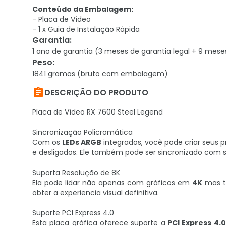
Conteúdo da Embalagem:
- Placa de Vídeo
- 1 x Guia de Instalação Rápida
Garantia
:
1 ano de garantia (3 meses de garantia legal + 9 mese
Peso
:
1841 gramas (bruto com embalagem)

DESCRIÇÃO DO PRODUTO
Placa de Vídeo RX 7600 Steel Legend
Sincronização Policromática
Com os
LEDs ARGB
integrados, você pode criar seus p
e desligados. Ele também pode ser sincronizado com
Suporta Resolução de 8K
Ela pode lidar não apenas com gráficos em
4K
mas t
obter a experiencia visual definitiva.
Suporte PCI Express 4.0
Esta placa gráfica oferece suporte a
PCI Express 4.0