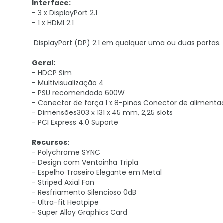
Interface:
- 3 x DisplayPort 2.1
- 1 x HDMI 2.1
DisplayPort (DP) 2.1 em qualquer uma ou duas portas.
Geral:
- HDCP Sim
- Multivisualização 4
- PSU recomendado 600W
- Conector de força 1 x 8-pinos Conector de aliment
- Dimensões303 x 131 x 45 mm, 2,25 slots
- PCI Express 4.0 Suporte
Recursos:
- Polychrome SYNC
- Design com Ventoinha Tripla
- Espelho Traseiro Elegante em Metal
- Striped Axial Fan
- Resfriamento Silencioso 0dB
- Ultra-fit Heatpipe
- Super Alloy Graphics Card