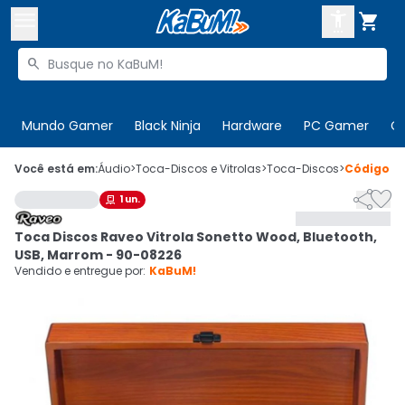



Buscar produtos


Enviar para:
Digite o CEP
Mundo Gamer
Black Ninja
Hardware
PC Gamer
C

Olá. Acesse sua conta
Você está em:
Áudio
>
Toca-Discos e Vitrolas
>
Toca-Discos
>
Código
4


1
un.

ENTRE

Departamentos
Toca Discos Raveo Vitrola Sonetto Wood, Bluetooth,
CADASTRE-SE
Cupons

USB, Marrom - 90-08226
Vendido e entregue por:
KaBuM!
Mais Vendidos

Ativar tradutor em libras
