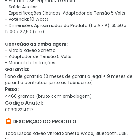
-
Entrada USB:
Reproduz e Grava
- Saída Auxiliar
- Especificações Elétricas: Adaptador de Tensão 5 Volts
- Potência: 10 Watts
- Dimensões Aproximadas do Produto (L x A x P): 35,50 x
12,00 x 27,50 (cm)
Conteúdo da embalagem:
- Vitrola Raveo Sonetto
- Adaptador de Tensão 5 Volts
- Manual de Instruções
Garantia
:
1 ano de garantia (3 meses de garantia legal + 9 meses de
garantia contratual junto ao fabricante)
Peso
:
4466 gramas (bruto com embalagem)
Código Anatel
:
098012214917

DESCRIÇÃO DO PRODUTO
Toca Discos Raveo Vitrola Sonetto Wood, Bluetooth, USB,