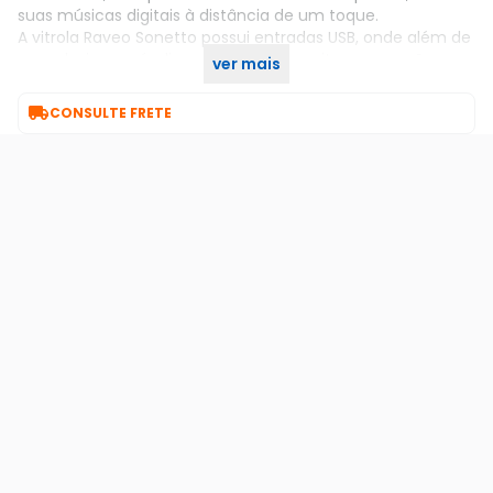
suas músicas digitais à distância de um toque.
A vitrola Raveo Sonetto possui entradas USB, onde além de
reproduzir seus áudios preferidos, permite a gravação a
ver mais
partir do toca-discos.

CONSULTE FRETE