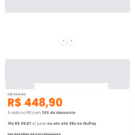


R$ 554,45
R$ 448,90
À vista no PIX
com
10
% de desconto
10
x
R$ 49,87
s/ juros
ou em até 36x no NuPay
Ver detalhes de parcelamento