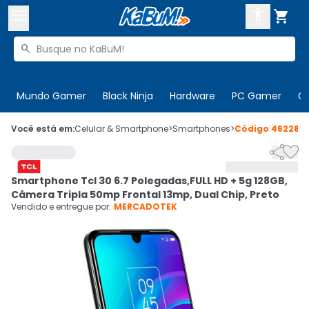



Buscar produtos


Enviar para:
Digite o CEP
Mundo Gamer
Black Ninja
Hardware
PC Gamer
C

Olá. Acesse sua conta
Você está em:
Celular & Smartphone
>
Smartphones
>
Código
462285


ENTRE

Departamentos
Smartphone Tcl 30 6.7 Polegadas,FULL HD + 5g 128GB,
CADASTRE-SE
Cupons

Câmera Tripla 50mp Frontal 13mp, Dual Chip, Preto
Vendido e entregue por:
MERCADOTEK
Mais Vendidos

Ativar tradutor em libras
