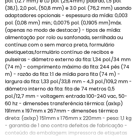
pol. (12.7 mm) e 1,0 pol. (25,4mm) padrão, 1,5 pol.
(38,1), 2,0 pol., (50,8 mm) e 3.0 pol. (76,2 mm) usando
adaptadores opcionais - espessura da mídia: 0,003
pol. (0,08 mm) min.; 0,0075 pol. (0,1905 mm)máx.
(apenas no modo de destacar) - tipos de mídia:
alimentação por rolo ou sanfonada, serrilhada ou
contínua com o sem marca preta, formulário
deetiquetas,formulário contínuo de recibos e
pulseiras - diâmetro externo da fita: 1,34 pol./34 mm
(74 m) - comprimento máximo da fita: 244 pés (74
m) - razão da fita: 1:1 de mídia para fita (74 m) -
largura da fita: 1,33 pol./33,8 mm ~ 4,3 pol./109,2 mm -
diâmetro interno da fita: fita de 74 metros 0,5
pol./12,7 mm - voltagem: entrada 100-240 vac, 50-
60 hz - dimensões transferência térmica: (axlxp)
191mm x 197mm x 267mm - dimensões térmica
direta: (axlxp) 151mm x 176mm x 220mm - peso: 1,1 kg
- garantia de 1 ano contra defeitos de fabricação -
conteúdo da embalagem: impressora de etiquetas