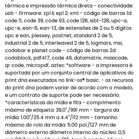
térmica e impressão térmica direta - conectividade:
usb - firmware: zpl ii; epl 2; xml - código de barras 1d:
code 11, code 39, code 93, code 128, isbt-128, upc-a,
upc-e, ean-8, ean-13, de extensões de 2 ou 5 dígitos
upc e ean, plessey, postnet, standard 2 de 5,
industrial 2 de 5, interleaved 2 de 5, logmars, msi,
codabar e planet code - código de barras 2d:
codablock, pdf417, code 49, datamatrix, maxicode,
qr code, micropdf, aztec *software - a impressora é
suportada por um conjunto central de aplicativos do
print dna executados no link-os® basic. - os recursos
do print dna podem variar de acordo com o modelo,
e um contrato de suporte pode ser necessário.
*características da mídia e fita - comprimento
máximo de etiqueta: 39,0"./991 mm - largura da
mídia: 1.00"/25.4 mm a 4.4"/112 mm - tamanho
máximo do rolo da mídia: 5.00 pol./127 mm de
diâmetro externo diâmetro interno do núcleo: 0,5