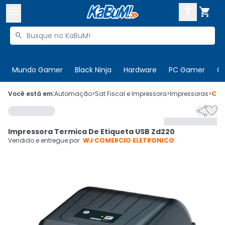



Buscar produtos


Enviar para:
Digite o CEP
Mundo Gamer
Black Ninja
Hardware
PC Gamer
C

Olá. Acesse sua conta
Você está em:
Automação
>
Sat Fiscal e Impressora
>
Impressoras
>
Cód


ENTRE

Departamentos
Impressora Termica De Etiqueta USB Zd220
CADASTRE-SE
Cupons

Vendido e entregue por:
WJ COMERCIO ELETRONICO
Mais Vendidos

Ativar tradutor em libras
