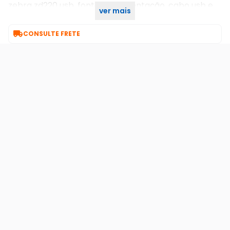
zebra zd220 usb, fonte de alimentação, cabo usb e
ver mais
manuais

CONSULTE FRETE