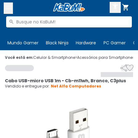



Buscar produtos


Enviar para:
Digite o CEP
Mundo Gamer
Black Ninja
Hardware
PC Gamer
C

Olá. Acesse sua conta
Você está em:
Celular & Smartphone
>
Acessórios para Smartphones
>


ENTRE

Departamentos
Cabo USB-micro USB 1m - Cb-m11wh, Branco, C3plus
CADASTRE-SE
Cupons

Vendido e entregue por:
Net Alfa Computadores
Mais Vendidos

Ativar tradutor em libras
