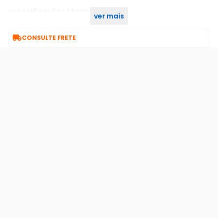
especificações técnicas
ver mais
cabo usb-micro usb 1m - cb-m11wh branco c3plus

CONSULTE FRETE