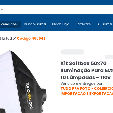
s
 Vendidos
Mais-v-
Mundo Gamer
Mundo Gamer
Black Ninja
Black Ninja
Hardware
Hardware
PC Gamer
it Estúdio
>
Código
468542
Kit Softbox 50x70
Iluminação Para Est
10 Lâmpadas - 110v
Vendido e entregue por:
TUDO PRA FOTO - COMERCI
IMPORTACAO E EXPORTACA