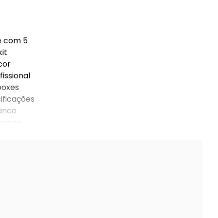
e com 5
it
cor
issional
boxes
ificações
ranco
inação