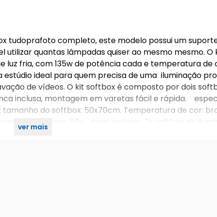
tbox tudoprafoto completo, este modelo possui um suport
l utilizar quantas lâmpadas quiser ao mesmo mesmo. O k
 luz fria, com 135w de potência cada e temperatura de 
a estúdio ideal para quem precisa de uma iluminação prof
avação de vídeos. O kit softbox é composto por dois soft
nca inclusa, montagem em varetas fácil e rápida. espec
0v: tamanho do softbox: 50x70cm. Temperatura de cor: b
escente. Voltagem: 110v. itens inclusos: 2x softbox de ilum
ver mais
adas cool day light 135w. 1x bolsa para transporte.