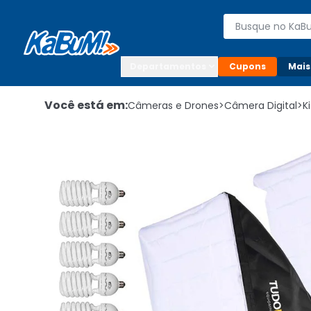
Enviar para:

Buscar produto
Digite o CEP

Departamentos
Cupons
Mais
Você está em:
Câmeras e Drones
>
Câmera Digital
>
K