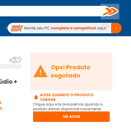
Buscar
PC Gamer
Computadores
Computadores
Periféricos
Periféricos
TV
Venda no KaBuM!
TV
Venda no KaBuM!



Ops! Produto
esgotado
údio +
AVISE QUANDO O PRODUTO

CHEGAR
O
Clique aqui e te avisaremos quando o
O
produto estiver disponível novamente
ME AVISE