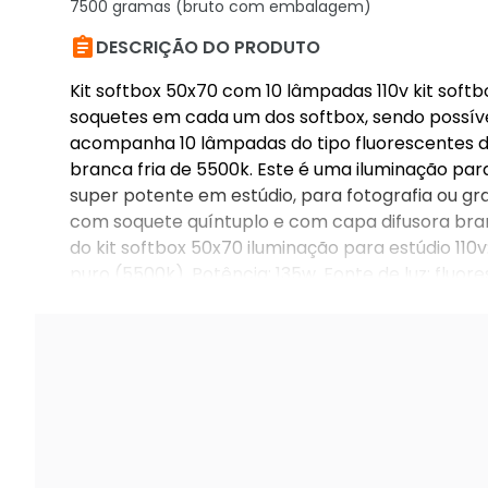
7500 gramas (bruto com embalagem)

DESCRIÇÃO DO PRODUTO
Kit softbox 50x70 com 10 lâmpadas 110v kit sof
soquetes em cada um dos softbox, sendo possíve
acompanha 10 lâmpadas do tipo fluorescentes de
branca fria de 5500k. Este é uma iluminação par
super potente em estúdio, para fotografia ou gr
com soquete quíntuplo e com capa difusora bra
do kit softbox 50x70 iluminação para estúdio 11
puro (5500k). Potência: 135w. Fonte de luz: fluor
tudoprafoto 50x70 c/ soquete quíntuplo. 10x lâmp