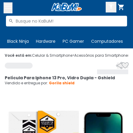



Buscar produtos


Enviar para:
Digite o CEP
Black Ninja
Hardware
PC Gamer
Computadores
P

Olá. Acesse sua conta
Você está em:
Celular & Smartphone
>
Acessórios para Smartphones
>


ENTRE

Departamentos
Película Para Iphone 13 Pro, Vidro Dupla - Gshield
CADASTRE-SE
Cupons

Vendido e entregue por:
Gorila shield
Mais Vendidos

Ativar tradutor em libras
