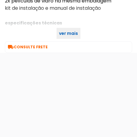
2x películas de vidro na mesma embalagem
kit de instalação e manual de instalação
especificações técnicas
ver mais
única
cor:

CONSULTE FRETE