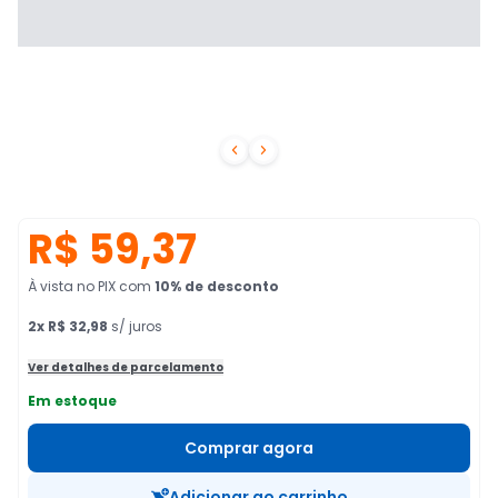


R$ 59,37
À vista no PIX
com
10
% de desconto
2
x
R$ 32,98
s/ juros
Ver detalhes de parcelamento
Em estoque
Comprar agora
Adicionar ao carrinho