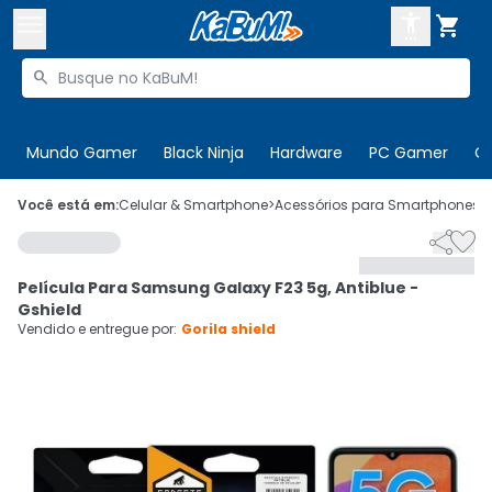



Buscar produtos


Enviar para:
Digite o CEP
Mundo Gamer
Black Ninja
Hardware
PC Gamer
C

Olá. Acesse sua conta
Você está em:
Celular & Smartphone
>
Acessórios para Smartphones
>


ENTRE

Departamentos
Película Para Samsung Galaxy F23 5g, Antiblue -
CADASTRE-SE
Cupons

Gshield
Vendido e entregue por:
Gorila shield
Mais Vendidos

Ativar tradutor em libras
