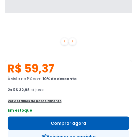


R$ 59,37
À vista no PIX
com
10
% de desconto
2
x
R$ 32,98
s/ juros
Ver detalhes de parcelamento
Em estoque
Comprar agora
Adicionar ao carrinho