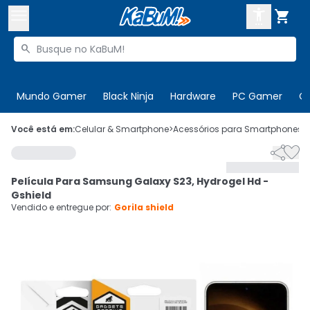



Buscar produtos


Enviar para:
Digite o CEP
Mundo Gamer
Black Ninja
Hardware
PC Gamer
C

Olá. Acesse sua conta
Você está em:
Celular & Smartphone
>
Acessórios para Smartphones
>


ENTRE

Departamentos
Película Para Samsung Galaxy S23, Hydrogel Hd -
CADASTRE-SE
Cupons

Gshield
Vendido e entregue por:
Gorila shield
Mais Vendidos

Ativar tradutor em libras
