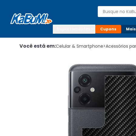
Enviar para:

Buscar produto
Digite o CEP

Departamentos
Cupons
Mais
Você está em:
Celular & Smartphone
>
Acessórios p