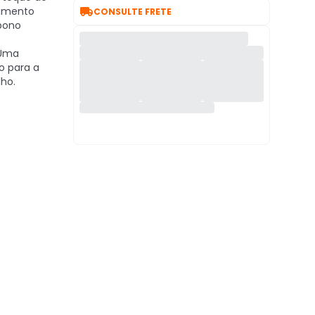

bamento
CONSULTE FRETE
bono
Uma
o para a
lho.