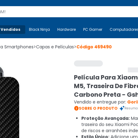
s
 Vendidos
Mais-v-
Black Ninja
Black Ninja
Hardware
Hardware
PC Gamer
PC Gamer
Computadore
Co
ara Smartphones
>
Capas e Películas
>
Código
469490
Película Para Xiaom
M5, Traseira De Fibr
Carbono Preta - Gsh
Vendido e entregue por:
Gori

SOBRE O PRODUTO
Resumo 
Proteção Avançada:
Man
traseira do seu Xiaomi Poc
de riscos e arranhões inde
Estilo Único:
Adicione um