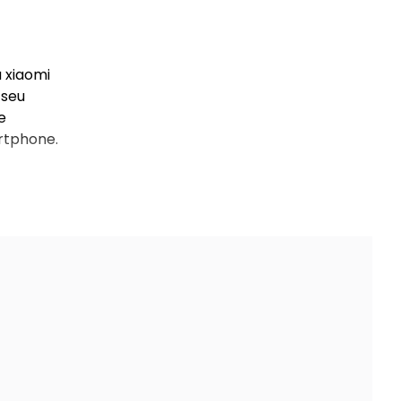
a xiaomi
 seu
e
rtphone.