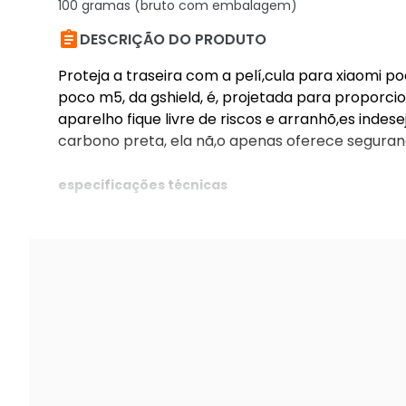
100 gramas (bruto com embalagem)

DESCRIÇÃO DO PRODUTO
Proteja a traseira com a pelí,cula para xiaomi p
poco m5, da gshield, é, projetada para proporci
aparelho fique livre de riscos e arranhõ,es inde
carbono preta, ela nã,o apenas oferece seguran
especificações técnicas
única
cor: