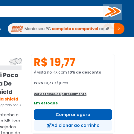
Buscar
s
mputadores
Periféricos
Periféricos
TV
Venda no KaBuM!
TV
Venda no KaBuM!
R$ 19,77


À vista no PIX
com
10
% de desconto
i Poco
a De
1
x
R$ 19,77
s/ juros
ield
Ver detalhes de parcelamento
la shield
Em estoque
gerado por IA
Comprar agora
tenha a
o M5 livre
Adicionar ao carrinho
sejados.
 toque de