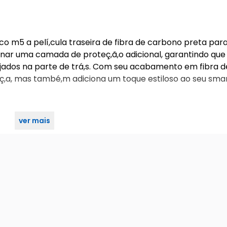
oco m5 a pelí,cula traseira de fibra de carbono preta par
onar uma camada de proteç,ã,o adicional, garantindo que
sejados na parte de trá,s. Com seu acabamento em fibra d
ç,a, mas també,m adiciona um toque estiloso ao seu sma
ver mais