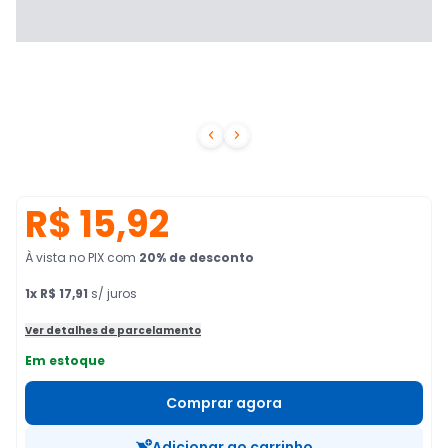


R$ 15,92
À vista no PIX
com
20
% de desconto
1
x
R$ 17,91
s/ juros
Ver detalhes de parcelamento
Em estoque
Comprar agora
Adicionar ao carrinho