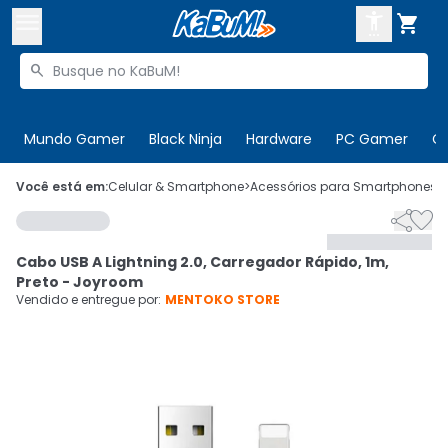



Buscar produtos


Enviar para:
Digite o CEP
Mundo Gamer
Black Ninja
Hardware
PC Gamer
C

Olá. Acesse sua conta
Você está em:
Celular & Smartphone
>
Acessórios para Smartphones
>


ENTRE

Departamentos
Cabo USB A Lightning 2.0, Carregador Rápido, 1m,
CADASTRE-SE
Cupons

Preto - Joyroom
Vendido e entregue por:
MENTOKO STORE
Mais Vendidos

Ativar tradutor em libras
