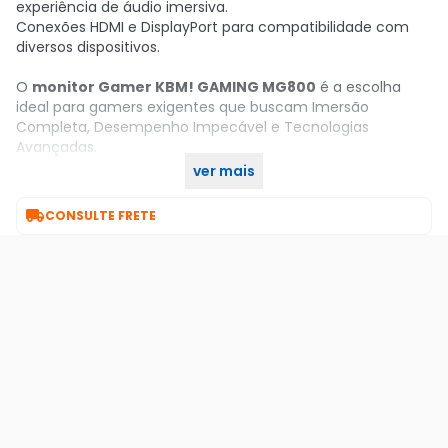
experiência de áudio imersiva.
Conexões HDMI e DisplayPort para compatibilidade com
diversos dispositivos.
O
monitor Gamer KBM! GAMING MG800
é a escolha
ideal para gamers exigentes que buscam Imersão
Completa, Desempenho Impecável e Tecnologias
Avançadas.
ver mais
Compre agora no KaBuM!

CONSULTE FRETE