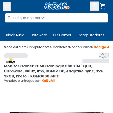



Buscar produtos


Enviar para:
Digite o CEP
Black Ninja
Hardware
PC Gamer
Computadores
P

Olá. Acesse sua conta
Você está em:
Computadores
>
Monitores
>
Monitor Gamer
>
Código
471


ENTRE

Departamentos
Monitor Gamer KBM! Gaming MG800 34" QHD,
CADASTRE-SE
Cupons

Ultrawide, 180Hz, 1ms, HDMI e DP, Adaptive Sync, 95%
SRGB, Preto - KGMG80034PT
Mais Vendidos

Vendido e entregue por:
KaBuM!
Ativar tradutor em libras
