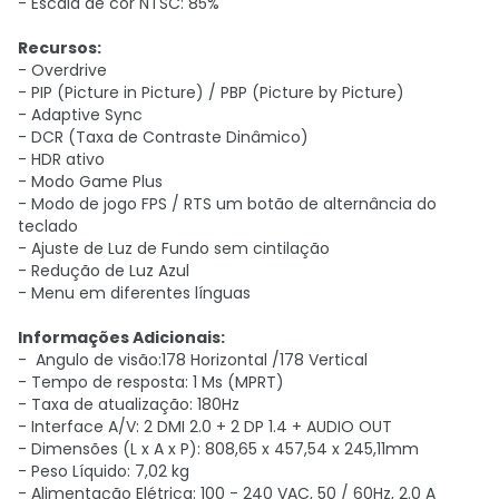
- Escala de cor NTSC: 85%
Recursos:
- Overdrive
- PIP (Picture in Picture) / PBP (Picture by Picture)
- Adaptive Sync
- DCR (Taxa de Contraste Dinâmico)
- HDR ativo
- Modo Game Plus
- Modo de jogo FPS / RTS um botão de alternância do
teclado
- Ajuste de Luz de Fundo sem cintilação
- Redução de Luz Azul
- Menu em diferentes línguas
Informações Adicionais:
- Angulo de visão:178 Horizontal /178 Vertical
- Tempo de resposta: 1 Ms (MPRT)
- Taxa de atualização: 180Hz
- Interface A/V: 2 DMI 2.0 + 2 DP 1.4 + AUDIO OUT
- Dimensões (L x A x P): 808,65 x 457,54 x 245,11mm
- Peso Líquido: 7,02 kg
- Alimentação Elétrica: 100 - 240 VAC, 50 / 60Hz, 2.0 A