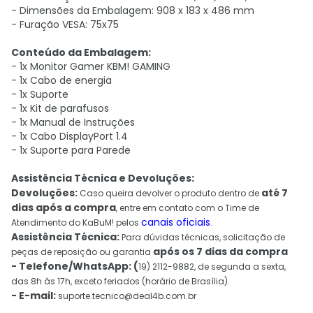
- Dimensões da Embalagem: 908 x 183 x 486 mm
- Furação VESA: 75x75
Conteúdo da Embalagem:
- 1x Monitor Gamer KBM! GAMING
- 1x Cabo de energia
- 1x Suporte
- 1x Kit de parafusos
- 1x Manual de Instruções
- 1x Cabo DisplayPort 1.4
- 1x Suporte para Parede
Assistência Técnica e Devoluções:
Devoluções:
até 7
Caso queira devolver o produto dentro de
dias após a compra
, entre em contato com o Time de
canais oficiais
Atendimento do KaBuM! pelos
.
Assistência Técnica:
Para dúvidas técnicas, solicitação de
após os 7 dias da compra
peças de reposição ou garantia
- Telefone/WhatsApp: (
19) 2112-9882, de segunda a sexta,
das 8h às 17h, exceto feriados (horário de Brasília).
- E-mail:
suporte.tecnico@deal4b.com.br