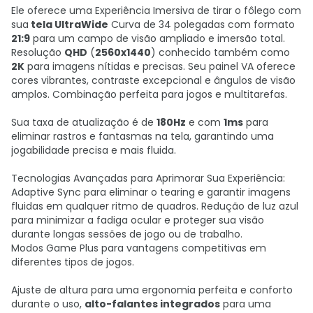
Ele oferece uma Experiência Imersiva de tirar o fôlego com
sua
tela UltraWide
Curva de 34 polegadas com formato
21:9
para um campo de visão ampliado e imersão total.
Resolução
QHD
(
2560x1440
) conhecido também como
2K
para imagens nítidas e precisas. Seu painel VA oferece
cores vibrantes, contraste excepcional e ângulos de visão
amplos. Combinação perfeita para jogos e multitarefas.
Sua taxa de atualização é de
180Hz
e com
1ms
para
eliminar rastros e fantasmas na tela, garantindo uma
jogabilidade precisa e mais fluida.
Tecnologias Avançadas para Aprimorar Sua Experiência:
Adaptive Sync para eliminar o tearing e garantir imagens
fluidas em qualquer ritmo de quadros. Redução de luz azul
para minimizar a fadiga ocular e proteger sua visão
durante longas sessões de jogo ou de trabalho.
Modos Game Plus para vantagens competitivas em
diferentes tipos de jogos.
Ajuste de altura para uma ergonomia perfeita e conforto
durante o uso,
alto-falantes integrados
para uma