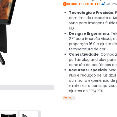

SOBRE O PRODUTO
Resumo 
Tecnologia e Precisão
: 
com 1ms de resposta e Ad
Sync para imagens fluidas
HD
Design e Ergonomia
: Te
27" para imersão visual, 
proporção 16:9 e ajuste de
temperatura de cor
Conectividade
: Compat
portas plug and play para 
conexão de periféricos de
Recursos Especiais
: Mo
Plus e redução de luz azul
otimizar a experiência de 
minimizar o cansaço visu
ajustes de FPS/RTS
Ver mais