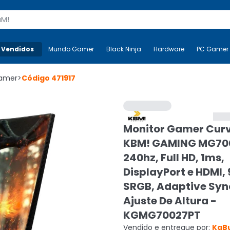
s
 Vendidos
Mais-v-
Mundo Gamer
Mundo Gamer
Black Ninja
Black Ninja
Hardware
Hardware
PC Gamer
Gamer
>
Código
471917
Monitor Gamer Cur
KBM! GAMING MG700
240hz, Full HD, 1ms,
DisplayPort e HDMI,
SRGB, Adaptive Syn
Ajuste De Altura -
KGMG70027PT
Vendido e entregue por:
KaB