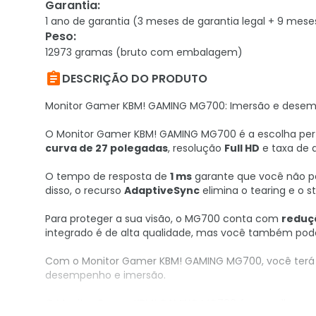
Garantia
:
1 ano de garantia (3 meses de garantia legal + 9 mese
Peso
:
12973 gramas (bruto com embalagem)

DESCRIÇÃO DO PRODUTO
Monitor Gamer KBM! GAMING MG700: Imersão e desem
O Monitor Gamer KBM! GAMING MG700 é a escolha pe
curva de 27 polegadas
, resolução
Full HD
e taxa de 
O tempo de resposta de
1 ms
garante que você não p
disso, o recurso
AdaptiveSync
elimina o tearing e o 
Para proteger a sua visão, o MG700 conta com
reduçã
integrado é de alta qualidade, mas você também pode
Com o Monitor Gamer KBM! GAMING MG700, você terá t
desempenho e imersão.
O Monitor Gamer KBM! GAMING MG700 é a escolha per