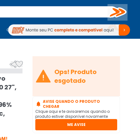
Buscar
PC Gamer
Computadores
Computadores
Periféricos
Periféricos
TV
Venda no KaBuM!
TV
Venda no KaBuM!



Ops! Produto
vo
esgotado
 27",
AVISE QUANDO O PRODUTO
 96%

CHEGAR
Clique aqui e te avisaremos quando o
c,
produto estiver disponível novamente
ME AVISE
uM!