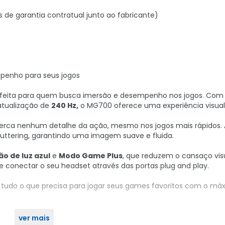
s de garantia contratual junto ao fabricante)
penho para seus jogos
rfeita para quem busca imersão e desempenho nos jogos. Co
atualização de
240 Hz,
o MG700 oferece uma experiência visual i
erca nenhum detalhe da ação, mesmo nos jogos mais rápidos.
stuttering, garantindo uma imagem suave e fluida.
o de luz azul
e
Modo Game Plus
, que reduzem o cansaço vis
 conectar o seu headset através das portas plug and play.
udo o que precisa para jogar seus games favoritos com o má
feita para quem busca um monitor gamer de alta qualidade. 
ver mais