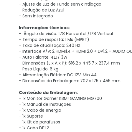
- Ajuste de Luz de Fundo sem cintilação
- Redução de Luz Azul
- Som integrado
Informações técnicas:
- Ângulo de visão: 178 Horizontal /178 Vertical
- Tempo de resposta: 1 Ms (MPRT)
- Taxa de atualização: 240 Hz
- Interface A/V: 2 HDMI1.4 + HDMI 2.0 + DP1.2 + AUDIO O
- Auto Falante: 4Ω / 3W
- Dimensões (L x A x P): 616,2 x 445,7 x 237,4 mm
- Peso Líquido: 6 kg
- Alimentação Elétrica: DC 12V, Min 4A
- Dimensões da Embalagem: 702 x 175 x 455 mm
Conteúdo da Embalagem:
- 1x Monitor Gamer KBM! GAMING MG700
- 1x Manual de Instruções
- 1x Cabo de energia
- 1x Suporte
- 1x Kit de parafusos
- 1x Cabo DP1.2