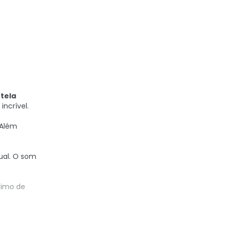
m
tela
ncrível.
 Além
ual. O som
ximo de
Com