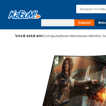
Enviar para:

Buscar produto
Digite o CEP

Departamentos
Cupons
Mais
Você está em:
Computadores
>
Monitores
>
Monitor 