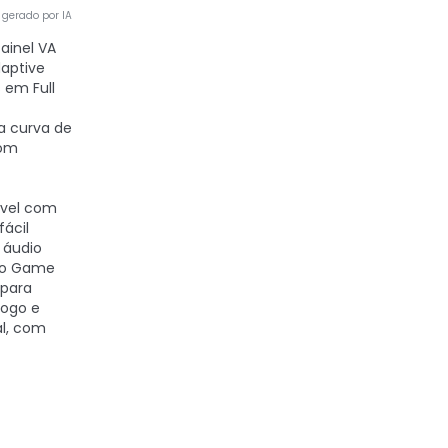
gerado por IA
Painel VA
aptive
 em Full
la curva de
com
ível com
fácil
 áudio
do Game
 para
jogo e
al, com