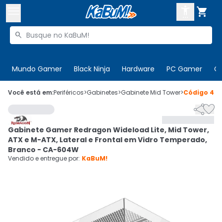



Buscar produtos


Enviar para:
Digite o CEP
Mundo Gamer
Black Ninja
Hardware
PC Gamer
C

Olá. Acesse sua conta
Você está em:
Periféricos
>
Gabinetes
>
Gabinete Mid Tower
>
Código
473


ENTRE

Departamentos
Gabinete Gamer Redragon Wideload Lite, Mid Tower,
CADASTRE-SE
Cupons

ATX e M-ATX, Lateral e Frontal em Vidro Temperado,
Branco - CA-604W
Mais Vendidos

Vendido e entregue por:
KaBuM!
Ativar tradutor em libras
