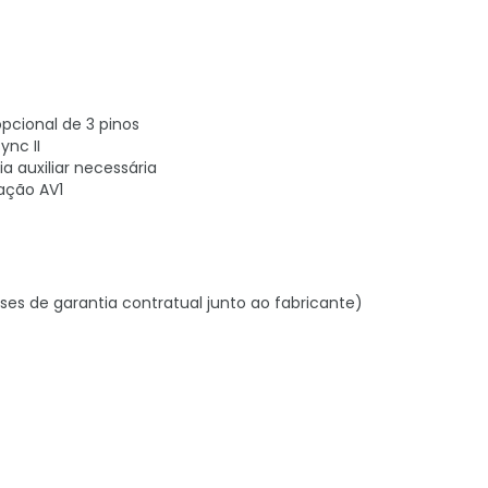
opcional de 3 pinos
ync II
auxiliar necessária
cação AV1
ses de garantia contratual junto ao fabricante)