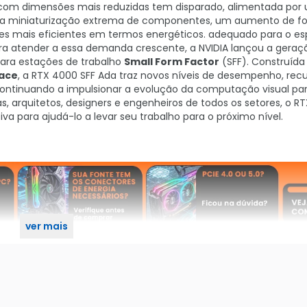
o com dimensões mais reduzidas tem disparado, alimentada por 
a, a miniaturização extrema de componentes, um aumento de f
es mais eficientes em termos energéticos. adequado para o e
ara atender a essa demanda crescente, a NVIDIA lançou a geraç
ara estações de trabalho
Small Form Factor
(SFF). Construída
lace
, a RTX 4000 SFF Ada traz novos níveis de desempenho, recu
ontinuando a impulsionar a evolução da computação visual pa
tas, arquitetos, designers e engenheiros de todos os setores, o R
a para ajudá-lo a levar seu trabalho para o próximo nível.
ver mais