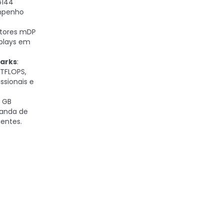
6144
mpenho
ctores mDP
splays em
arks
:
TFLOPS,
ssionais e
0 GB
banda de
gentes.