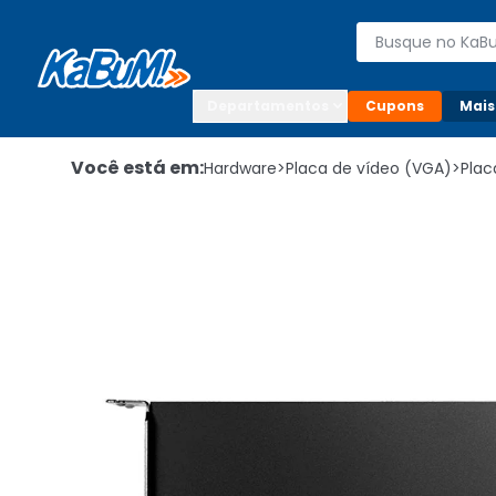
Enviar para:

Buscar produto
Digite o CEP

Departamentos
Cupons
Mais
Você está em:
Hardware
>
Placa de vídeo (VGA)
>
Plac