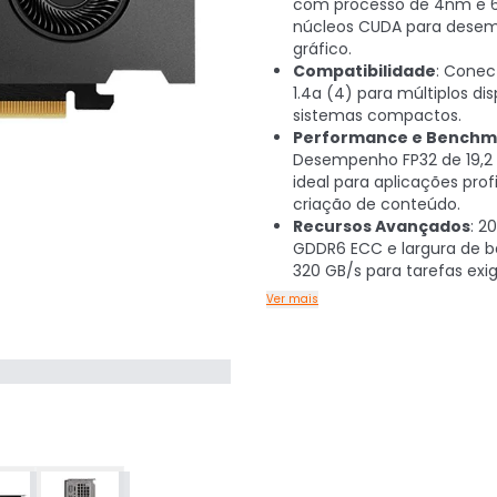
com processo de 4nm e 
núcleos CUDA para dese
gráfico.
Compatibilidade
: Cone
1.4a (4) para múltiplos di
sistemas compactos.
Performance e Benchm
Desempenho FP32 de 19,2 
ideal para aplicações profi
criação de conteúdo.
Recursos Avançados
: 2
GDDR6 ECC e largura de 
320 GB/s para tarefas exi
Ver mais