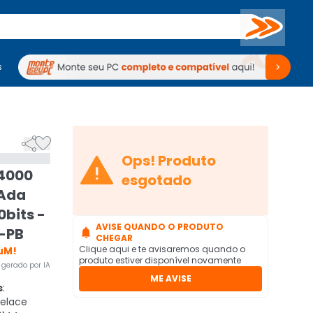
Buscar
s
mputadores
Periféricos
Periféricos
TV
Venda no KaBuM!
TV
Venda no KaBuM!



Ops! Produto
 4000
esgotado
 Ada
0bits -
AVISE QUANDO O PRODUTO
-PB

CHEGAR
Clique aqui e te avisaremos quando o
uM!
produto estiver disponível novamente
gerado por IA
ME AVISE
s
:
velace