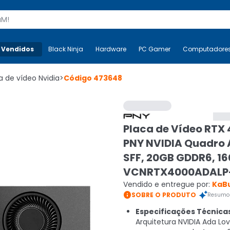
s
 Vendidos
Mais-v-
Black Ninja
Black Ninja
Hardware
Hardware
PC Gamer
PC Gamer
Computadore
Co
a de vídeo Nvidia
>
Código
473648
Placa de Vídeo RTX
PNY NVIDIA Quadro
SFF, 20GB GDDR6, 16
VCNRTX4000ADALP
Vendido e entregue por:
KaB

SOBRE O PRODUTO
Resumo 
Especificações Técnica
Arquitetura NVIDIA Ada Lo