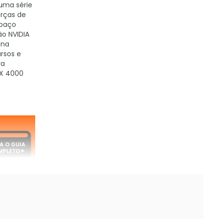
uma série
orças de
spaço
ão NVIDIA
 na
rsos e
ra
TX 4000