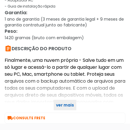
- Adaptador AC
- Guia de instalação rápida
Garantia
:
1 ano de garantia (3 meses de garantia legal + 9 meses de
garantia contratual junto ao fabricante)
Peso
:
1420 gramas (bruto com embalagem)

DESCRIÇÃO DO PRODUTO
Finalmente, uma nuvem própria - Salve tudo em um
só lugar e acessá-lo a partir de qualquer lugar com
seu PC, Mac, smartphone ou tablet. Proteja seus
arquivos com o backup automático de arquivos para
todos os seus computadores. E com o upload de
arquivos direto de seus dispositivos móveis, todos os
seus dados importantes são armazenados com
ver mais
segurança em sua nuvem pessoal.

CONSULTE FRETE