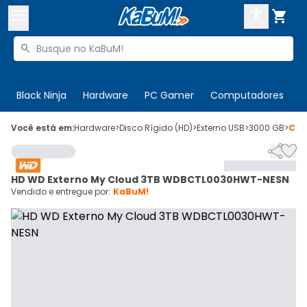



Buscar produtos


Enviar para:
Digite o CEP
Black Ninja
Hardware
PC Gamer
Computadores
P

Olá. Acesse sua conta
Você está em:
Hardware
>
Disco Rígido (HD)
>
Externo USB
>
3000 GB
>
Cód


ENTRE

Departamentos
HD WD Externo My Cloud 3TB WDBCTL0030HWT-NESN
CADASTRE-SE
Cupons

Vendido e entregue por:
KaBuM!
Mais Vendidos

Ativar tradutor em libras
