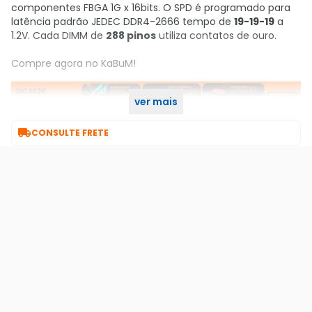
componentes FBGA 1G x 16bits. O SPD é programado para
latência padrão JEDEC DDR4-2666 tempo de
19-19-19
a
1.2V. Cada DIMM de
288 pinos
utiliza contatos de ouro.
Compre agora no KaBuM!
ver mais

CONSULTE FRETE