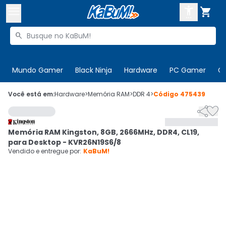



Buscar produtos


Enviar para:
Digite o CEP
Mundo Gamer
Black Ninja
Hardware
PC Gamer
C

Olá. Acesse sua conta
Você está em:
Hardware
>
Memória RAM
>
DDR 4
>
Código
475439


ENTRE

Departamentos
Memória RAM Kingston, 8GB, 2666MHz, DDR4, CL19,
CADASTRE-SE
Cupons

para Desktop - KVR26N19S6/8
Vendido e entregue por:
KaBuM!
Mais Vendidos

Ativar tradutor em libras
