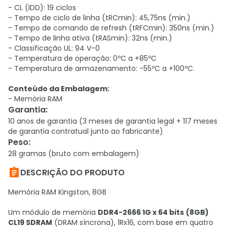
- CL (IDD): 19 ciclos
- Tempo de ciclo de linha (tRCmin): 45,75ns (min.)
- Tempo de comando de refresh (tRFCmin): 350ns (min.)
- Tempo de linha ativa (tRASmin): 32ns (min.)
- Classificação UL: 94 V-0
- Temperatura de operação: 0ºC a +85ºC
- Temperatura de armazenamento: -55ºC a +100ºC.
Conteúdo da Embalagem:
- Memória RAM
Garantia
:
10 anos de garantia (3 meses de garantia legal + 117 meses
de garantia contratual junto ao fabricante)
Peso
:
28 gramas (bruto com embalagem)

DESCRIÇÃO DO PRODUTO
Memória RAM Kingston, 8GB
Um módulo de memória
DDR4-2666 1G x 64 bits
(8GB)
CL19 SDRAM
(DRAM síncrona), 1Rx16, com base em quatro