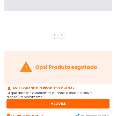



Ops! Produto esgotado

AVISE QUANDO O PRODUTO CHEGAR
Clique aqui e te avisaremos quando o produto estiver
disponível novamente
ME AVISE

SOBRE O PRODUTO
Resumo gerado por IA