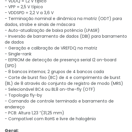
- VDDQ = 1,2 V típico
- VPP = 2,5 V típico
- VDDSPD = 2,2 V a 3,6 V
- Terminação nominal e dinâmica na matriz (ODT) para
dados, strobe e sinais de máscara
- Auto-atualização de baixa potência (LPASR)
- Inversão de barramento de dados (DBI) para barramento
de dados
- Geração e calibração de VREFDQ na matriz
- Single-rank
- EEPROM de detecção de presença serial I2 on-board
(SPD)
- 8 bancos internos; 2 grupos de 4 bancos cada
- Corte de burst fixo (BC) de 4 e comprimento de burst
(BL) de 8 através do conjunto de registro de modo (MRS)
- Selecionável BC4 ou BL8 on-the-fly (OTF)
- Topologia fly-by
- Comando de controle terminado e barramento de
endereço
- PCB: Altura 1,23 ”(31,25 mm)
- Compatível com RoHS e livre de halogênio
Geral: