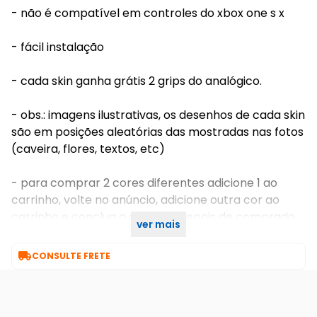
- não é compatível em controles do xbox one s x
- fácil instalação
- cada skin ganha grátis 2 grips do analógico.
- obs.: imagens ilustrativas, os desenhos de cada skin
são em posições aleatórias das mostradas nas fotos
(caveira, flores, textos, etc)
- para comprar 2 cores diferentes adicione 1 ao
carrinho, volte no anúncio, adicione outra cor ao
carrinho e conclua a compra, depois de comprado
ver mais
não conseguimos modificar o pedido!

CONSULTE FRETE