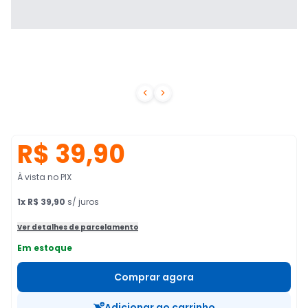


R$ 39,90
À vista no PIX
1
x
R$ 39,90
s/ juros
Ver detalhes de parcelamento
Em estoque
Comprar agora
Adicionar ao carrinho