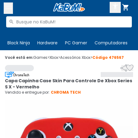



Buscar produtos


Enviar para:
Digite o CEP
Black Ninja
Hardware
PC Gamer
Computadores
P

Olá. Acesse sua conta
Você está em:
Games
>
Xbox
>
Acessórios Xbox
>
Código
476567


ENTRE

Departamentos
Capa Capinha Case Skin Para Controle De Xbox Series
CADASTRE-SE
Cupons

S X - Vermelho
Vendido e entregue por:
CHROMA TECH
Mais Vendidos

Ativar tradutor em libras
