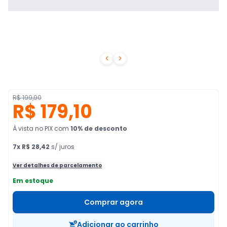


R$ 199,90
R$ 179,10
À vista no PIX
com
10
% de desconto
7
x
R$ 28,42
s/ juros
Ver detalhes de parcelamento
Em estoque
Comprar agora
Adicionar ao carrinho