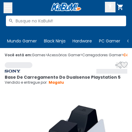



Buscar produtos


Enviar para:
Digite o CEP
Mundo Gamer
Black Ninja
Hardware
PC Gamer
C

Olá. Acesse sua conta
Você está em:
Games
>
Acessórios Gamer
>
Carregadores Gamer
>
Cód


ENTRE

Departamentos
Base De Carregamento Do Dualsense Playstation 5
CADASTRE-SE
Cupons

Vendido e entregue por:
Magalu
Mais Vendidos

Ativar tradutor em libras
