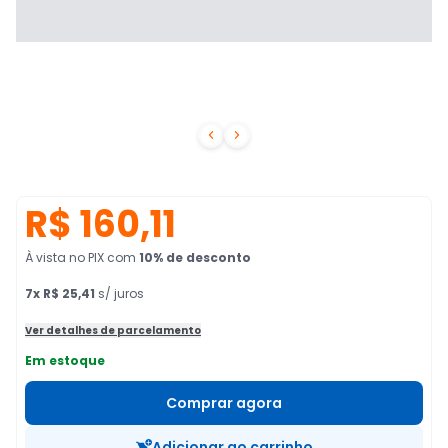


R$ 160,11
À vista no PIX
com
10
% de desconto
7
x
R$ 25,41
s/ juros
Ver detalhes de parcelamento
Em estoque
Comprar agora
Adicionar ao carrinho