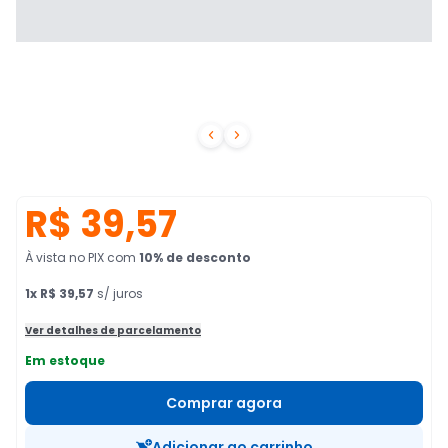


R$ 39,57
À vista no PIX
com
10
% de desconto
1
x
R$ 39,57
s/ juros
Ver detalhes de parcelamento
Em estoque
Comprar agora
Adicionar ao carrinho