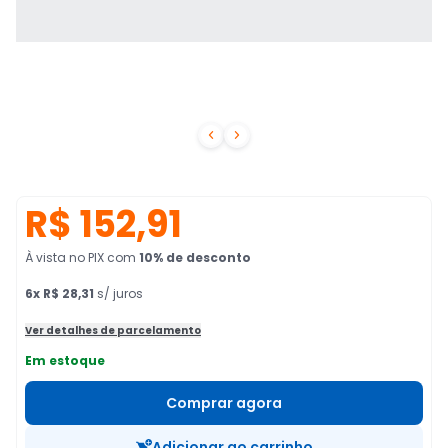


R$ 152,91
À vista no PIX
com
10
% de desconto
6
x
R$ 28,31
s/ juros
Ver detalhes de parcelamento
Em estoque
Comprar agora
Adicionar ao carrinho