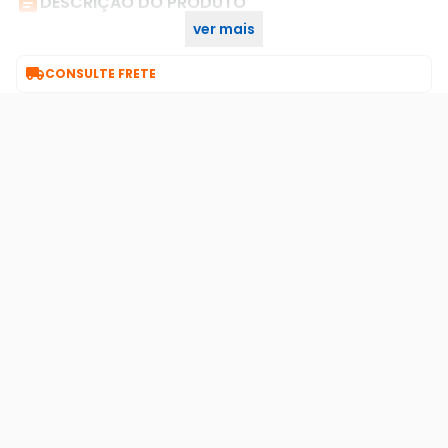

DESCRIÇÃO DO PRODUTO
ver mais
Produto desativado

CONSULTE FRETE