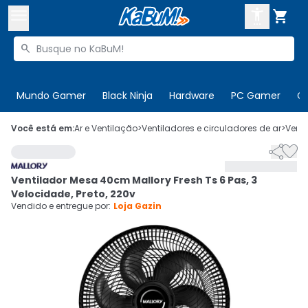



Buscar produtos


Enviar para:
Digite o CEP
Mundo Gamer
Black Ninja
Hardware
PC Gamer
C

Olá. Acesse sua conta
Você está em:
Ar e Ventilação
>
Ventiladores e circuladores de ar
>
Venti


ENTRE

Departamentos
Ventilador Mesa 40cm Mallory Fresh Ts 6 Pas, 3
CADASTRE-SE
Cupons

Velocidade, Preto, 220v
Vendido e entregue por:
Loja Gazin
Mais Vendidos

Ativar tradutor em libras
