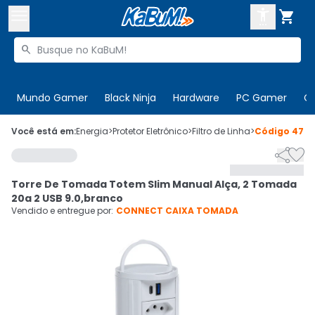



Buscar produtos


Enviar para:
Digite o CEP
Mundo Gamer
Black Ninja
Hardware
PC Gamer
C

Olá. Acesse sua conta
Você está em:
Energia
>
Protetor Eletrônico
>
Filtro de Linha
>
Código
479


ENTRE

Departamentos
Torre De Tomada Totem Slim Manual Alça, 2 Tomada
CADASTRE-SE
Cupons

20a 2 USB 9.0,branco
Vendido e entregue por:
CONNECT CAIXA TOMADA
Mais Vendidos

Ativar tradutor em libras
