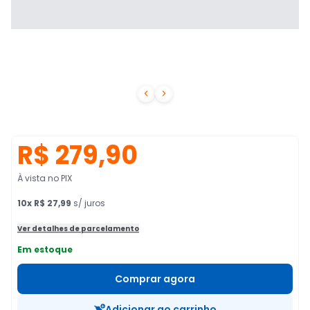


R$ 279,90
À vista no PIX
10
x
R$ 27,99
s/ juros
Ver detalhes de parcelamento
Em estoque
Comprar agora
Adicionar ao carrinho