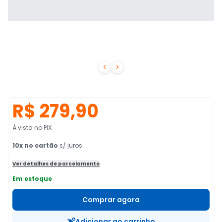


R$ 279,90
À vista no PIX
10
x no cartão
s/ juros
Ver detalhes de parcelamento
Em estoque
Comprar agora
Adicionar ao carrinho