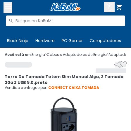



Buscar produtos


Enviar para:
Digite o CEP
Black Ninja
Hardware
PC Gamer
Computadores
P

Olá. Acesse sua conta
Você está em:
Energia
>
Cabos e Adaptadores de Energia
>
Adaptadores


ENTRE

Departamentos
Torre De Tomada Totem Slim Manual Alça, 2 Tomada
CADASTRE-SE
Cupons

20a 2 USB 9.0,preto
Vendido e entregue por:
CONNECT CAIXA TOMADA
Mais Vendidos

Ativar tradutor em libras
