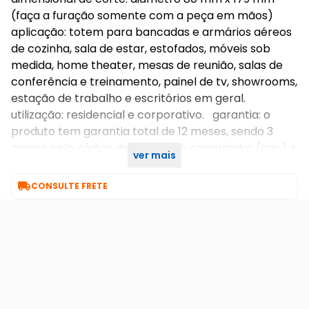
(faça a furação somente com a peça em mãos)
aplicação: totem para bancadas e armários aéreos
de cozinha, sala de estar, estofados, móveis sob
medida, home theater, mesas de reunião, salas de
conferência e treinamento, painel de tv, showrooms,
estação de trabalho e escritórios em geral.
utilização: residencial e corporativo. garantia: o
produto tem garantia total de 12 meses, sendo 3
meses pelo código de defesa do consumidor (cdc) +
ver mais
9 meses pela fábrica.

CONSULTE FRETE