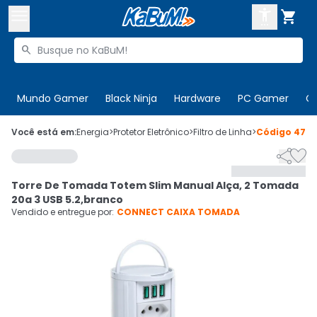



Buscar produtos


Enviar para:
Digite o CEP
Mundo Gamer
Black Ninja
Hardware
PC Gamer
C

Olá. Acesse sua conta
Você está em:
Energia
>
Protetor Eletrônico
>
Filtro de Linha
>
Código
479


ENTRE

Departamentos
Torre De Tomada Totem Slim Manual Alça, 2 Tomada
CADASTRE-SE
Cupons

20a 3 USB 5.2,branco
Vendido e entregue por:
CONNECT CAIXA TOMADA
Mais Vendidos

Ativar tradutor em libras
