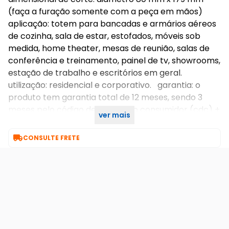
(faça a furação somente com a peça em mãos)
aplicação: totem para bancadas e armários aéreos
de cozinha, sala de estar, estofados, móveis sob
medida, home theater, mesas de reunião, salas de
conferência e treinamento, painel de tv, showrooms,
estação de trabalho e escritórios em geral.
utilização: residencial e corporativo. garantia: o
produto tem garantia total de 12 meses, sendo 3
meses pelo código de defesa do consumidor (cdc) +
ver mais
9 meses pela fábrica.

CONSULTE FRETE