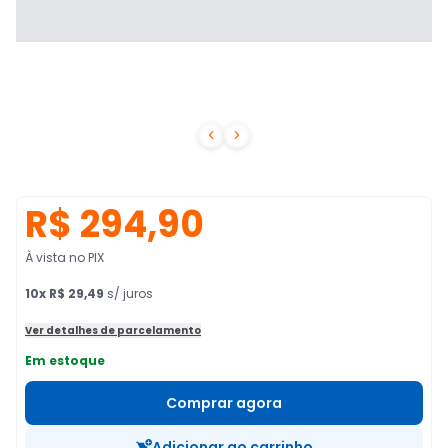


R$ 294,90
À vista no PIX
10
x
R$ 29,49
s/ juros
Ver detalhes de parcelamento
Em estoque
Comprar agora
Adicionar ao carrinho