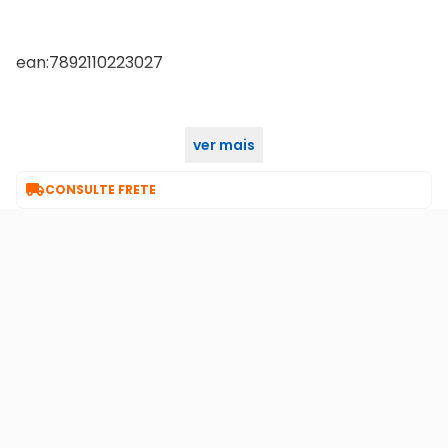
ean:7892110223027
ver mais
nac011817

CONSULTE FRETE