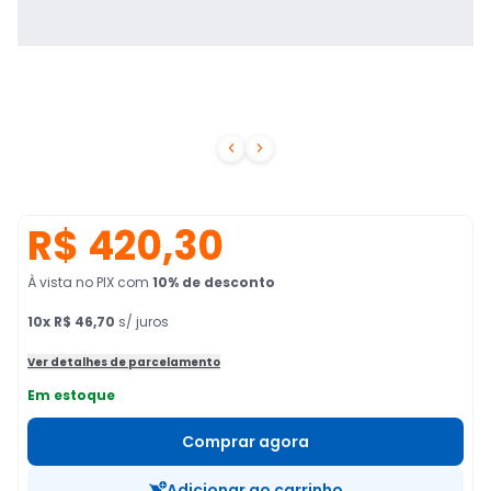


R$ 420,30
À vista no PIX
com
10
% de desconto
10
x
R$ 46,70
s/ juros
Ver detalhes de parcelamento
Em estoque
Comprar agora
Adicionar ao carrinho