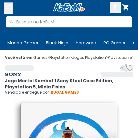



Buscar produtos


Enviar para:
Digite o CEP
Mundo Gamer
Black Ninja
Hardware
PC Gamer
C

Olá. Acesse sua conta
Você está em:
Games
>
Playstation
>
Jogos Playstation
>
Playstation 5
>
C


ENTRE

Departamentos
Jogo Mortal Kombat 1 Sony Steel Case Edition,
CADASTRE-SE
Cupons

Playstation 5, Mídia Física
Vendido e entregue por:
RUGAL GAMES
Mais Vendidos

Ativar tradutor em libras
