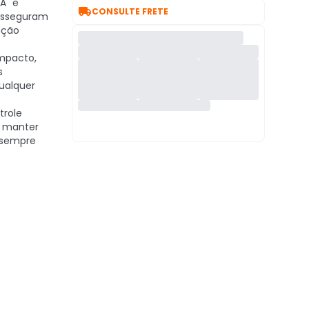
A" e

CONSULTE FRETE
asseguram
ação
pacto,
s
qualquer
role
a manter
 sempre