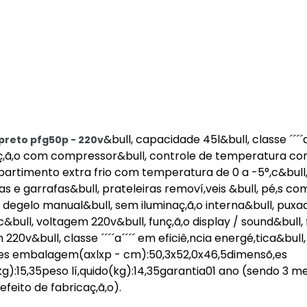
&bull, capacidade 45l&bull, classe ´´´´
w preto pfg50p - 220v
eraç,ã,o com compressor&bull, controle de temperatura co
mpartimento extra frio com temperatura de 0 a -5°,c&bull
 garrafas&bull, prateleiras removí,veis &bull, pé,s co
, degelo manual&bull, sem iluminaç,ã,o interna&bull, puxa
fc&bull, voltagem 220v&bull, funç,ã,o display / sound&bull, 
220v&bull, classe ´´´´a´´´´ em eficiê,ncia energé,tica&bull
,es embalagem(axlxp - cm):50,3x52,0x46,5dimensõ,es
):15,35peso lí,quido(kg):14,35garantia01 ano (sendo 3 m
feito de fabricaç,ã,o).