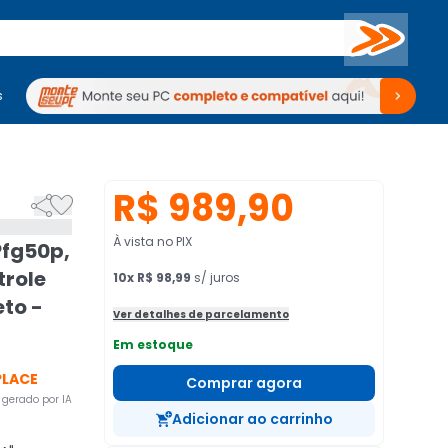
Buscar
s
mputadores
Periféricos
Periféricos
TV
Venda no KaBuM!
TV
Venda no KaBuM!
R$ 989,90


À vista no PIX
Pfg50p,
trole
10
x
R$ 98,99
s/ juros
to -
Ver detalhes de parcelamento
Em estoque
PLACE
Comprar agora
gerado por IA
Adicionar ao carrinho