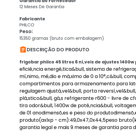
Garantia do Fornecedor
12 Meses De Garantia
Fabricante
PHILCO
Peso
:
15350 gramas (bruto com embalagem)

DESCRIÇÃO DO PRODUTO
frigobar philco 45 litros 6 ní,veis de ajustes 1400
eficiê,ncia energé,tica&bull, sistema de refrig
mí,nimo, mé,dio e má,ximo de 0 a 10°,c&bull, co
compartimentos para armazenamento para latas e
regulagem ajustá,vel&bull, porta reversí,vel&bull
plá,stico&bull, gá,s refrigerante r600 - livre de c
tira odor&bull, 1400w de potê,ncia&bull, voltagem 
de 01 anodimensõ,es e peso do produtodimensõ
produto(axlxp - cm):49,0x47,0x44,5peso bruto(kg
garantia legal e mais 9 meses de garantia para de