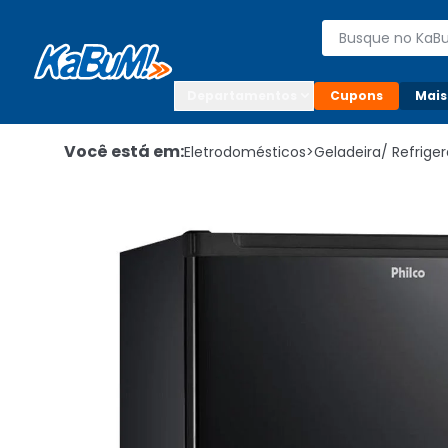
Enviar para:

Buscar produto
Digite o CEP

Departamentos
Cupons
Mais
Você está em:
Eletrodomésticos
>
Geladeira/ Refrige