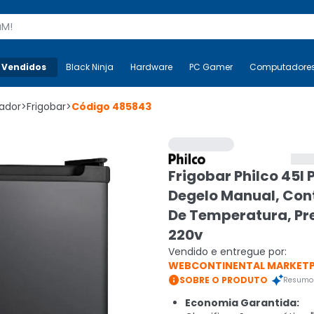
s
 Vendidos
Mais-v-
Black Ninja
Black Ninja
Hardware
Hardware
PC Gamer
PC Gamer
Computadore
Co
rador
>
Frigobar
>
Código
485843
Frigobar Philco 45l 
Degelo Manual, Con
De Temperatura, Pre
220v
Vendido e entregue por:
WEBCONTINENTAL MARKET

SOBRE O PRODUTO
Resumo 
Economia Garantida: