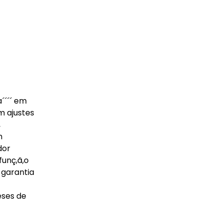
a´´´´ em
m ajustes
,
m
dor
funç,ã,o
, garantia
eses de