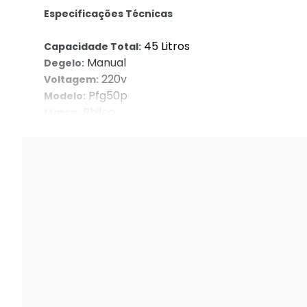
Especificações Técnicas
45 Litros
Capacidade Total:
Manual
Degelo:
220v
Voltagem:
Pfg50p
Modelo:
Philco
Marca:
Preto
Cor: