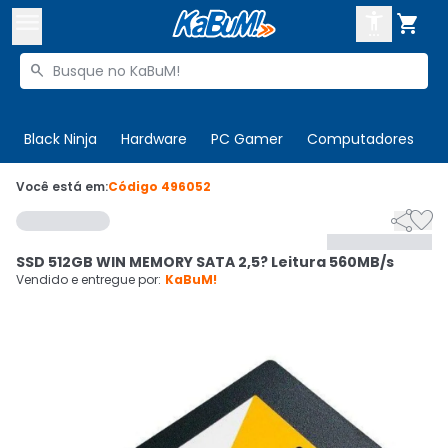



Buscar produtos


Enviar para:
Digite o CEP
Black Ninja
Hardware
PC Gamer
Computadores
P

Olá. Acesse sua conta
Você está em:
Código
496052


ENTRE

Departamentos
SSD 512GB WIN MEMORY SATA 2,5? Leitura 560MB/s
CADASTRE-SE
Cupons

Vendido e entregue por:
KaBuM!
Mais Vendidos

Ativar tradutor em libras
