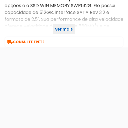
opções é o SSD WIN MEMORY SWR512G. Ele possui
capacidade de 512GB, interface SATA Rev 3.2 e
formato de 2,5". Sua performance de alta velocidade
oferece velocidade de leitura de 560MB/s e de
ver mais
gravação de 540MB/s.

CONSULTE FRETE