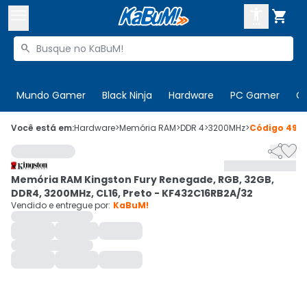



Buscar produtos


Enviar para:
Digite o CEP
Mundo Gamer
Black Ninja
Hardware
PC Gamer
C

Olá. Acesse sua conta
Você está em:
Hardware
>
Memória RAM
>
DDR 4
>
3200MHz
>
Código
4961


ENTRE

Departamentos
Memória RAM Kingston Fury Renegade, RGB, 32GB,
CADASTRE-SE
Cupons

DDR4, 3200MHz, CL16, Preto - KF432C16RB2A/32
Vendido e entregue por:
KaBuM!
Mais Vendidos

Ativar tradutor em libras
