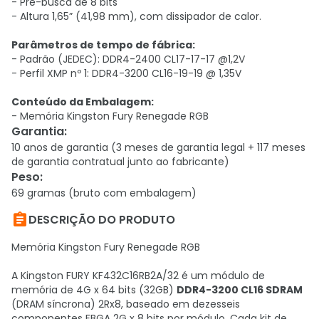
- Pré-busca de 8 bits
- Altura 1,65” (41,98 mm), com dissipador de calor.
Parâmetros de tempo de fábrica:
- Padrão (JEDEC): DDR4-2400 CL17-17-17 @1,2V
- Perfil XMP nº 1: DDR4-3200 CL16-19-19 @ 1,35V
Conteúdo da Embalagem:
- Memória Kingston Fury Renegade RGB
Garantia
:
10 anos de garantia (3 meses de garantia legal + 117 meses
de garantia contratual junto ao fabricante)
Peso
:
69 gramas (bruto com embalagem)

DESCRIÇÃO DO PRODUTO
Memória Kingston Fury Renegade RGB
A Kingston FURY KF432C16RB2A/32 é um módulo de
memória de 4G x 64 bits (32GB)
DDR4-3200 CL16 SDRAM
(DRAM síncrona) 2Rx8, baseado em dezesseis
componentes FBGA 2G x 8 bits por módulo. Cada kit de