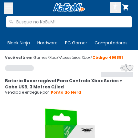



Buscar produtos


Enviar para:
Digite o CEP
Black Ninja
Hardware
PC Gamer
Computadores
P

Olá. Acesse sua conta
Você está em:
Games
>
Xbox
>
Acessórios Xbox
>
Código
496881


ENTRE

Departamentos
Bateria Recarregável Para Controle Xbox Series +
CADASTRE-SE
Cupons

Cabo USB, 3 Metros C/led
Vendido e entregue por:
Ponto do Nerd
Mais Vendidos

Ativar tradutor em libras
