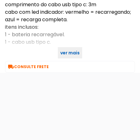
comprimento do cabo usb tipo c: 3m
cabo com led indicador: vermelho = recarregando;
azul = recarga completa.
itens inclusos:
1 - bateria recarregável.
1 - cabo usb tipo c.
ver mais
não acompanha controle

CONSULTE FRETE