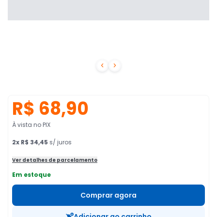


R$ 68,90
À vista no PIX
2
x
R$ 34,45
s/ juros
Ver detalhes de parcelamento
Em estoque
Comprar agora
Adicionar ao carrinho