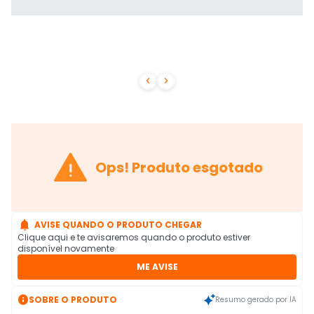



Ops! Produto esgotado

AVISE QUANDO O PRODUTO CHEGAR
Clique aqui e te avisaremos quando o produto estiver
disponível novamente
ME AVISE

SOBRE O PRODUTO
Resumo gerado por IA