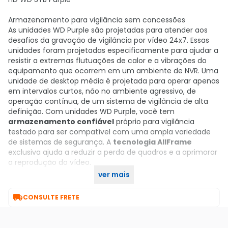
Armazenamento para vigilância sem concessões
As unidades WD Purple são projetadas para atender aos
desafios da gravação de vigilância por vídeo 24x7. Essas
unidades foram projetadas especificamente para ajudar a
resistir a extremas flutuações de calor e a vibrações do
equipamento que ocorrem em um ambiente de NVR. Uma
unidade de desktop média é projetada para operar apenas
em intervalos curtos, não no ambiente agressivo, de
operação contínua, de um sistema de vigilância de alta
definição. Com unidades WD Purple, você tem
armazenamento confiável
próprio para vigilância
testado para ser compatível com uma ampla variedade
de sistemas de segurança. A
tecnologia AllFrame
exclusiva ajuda a reduzir a perda de quadros e a aprimorar
a reprodução do vídeo.
ver mais
Compre agora no KaBuM!

CONSULTE FRETE