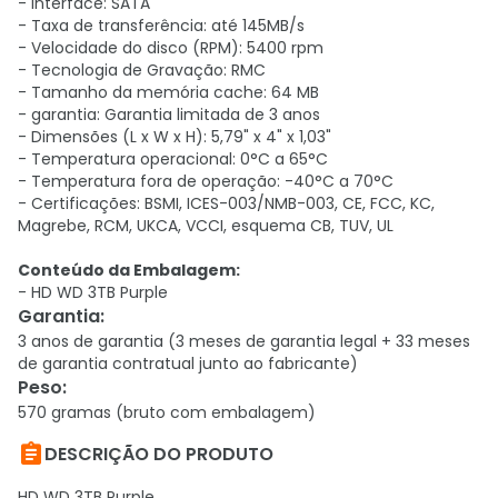
- Interface: SATA
- Taxa de transferência: até 145MB/s
- Velocidade do disco (RPM): 5400 rpm
- Tecnologia de Gravação: RMC
- Tamanho da memória cache: 64 MB
- garantia: Garantia limitada de 3 anos
- Dimensões (L x W x H): 5,79" x 4" x 1,03"
- Temperatura operacional: 0°C a 65°C
- Temperatura fora de operação: -40°C a 70°C
- Certificações: BSMI, ICES-003/NMB-003, CE, FCC, KC,
Magrebe, RCM, UKCA, VCCI, esquema CB, TUV, UL
Conteúdo da Embalagem:
- HD WD 3TB Purple
Garantia
:
3 anos de garantia (3 meses de garantia legal + 33 meses
de garantia contratual junto ao fabricante)
Peso
:
570 gramas (bruto com embalagem)

DESCRIÇÃO DO PRODUTO
HD WD 3TB Purple