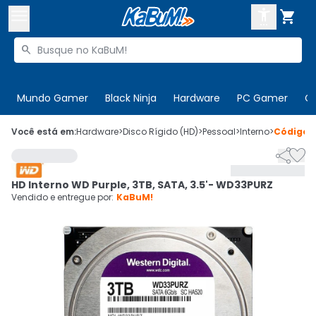



Buscar produtos


Enviar para:
Digite o CEP
Mundo Gamer
Black Ninja
Hardware
PC Gamer
C

Olá. Acesse sua conta
Você está em:
Hardware
>
Disco Rígido (HD)
>
Pessoal
>
Interno
>
Código


ENTRE

Departamentos
HD Interno WD Purple, 3TB, SATA, 3.5'- WD33PURZ
CADASTRE-SE
Cupons

Vendido e entregue por:
KaBuM!
Mais Vendidos

Ativar tradutor em libras
