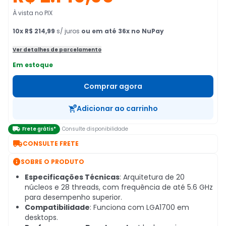
À vista no PIX
10
x
R$ 214,99
s/ juros
ou em até 36x no NuPay
Ver detalhes de parcelamento
Em estoque
Comprar agora
Adicionar ao carrinho

Frete grátis*
Consulte disponibilidade

CONSULTE FRETE

SOBRE O PRODUTO
Especificações Técnicas
: Arquitetura de 20
núcleos e 28 threads, com frequência de até 5.6 GHz
para desempenho superior.
Compatibilidade
: Funciona com LGA1700 em
desktops.