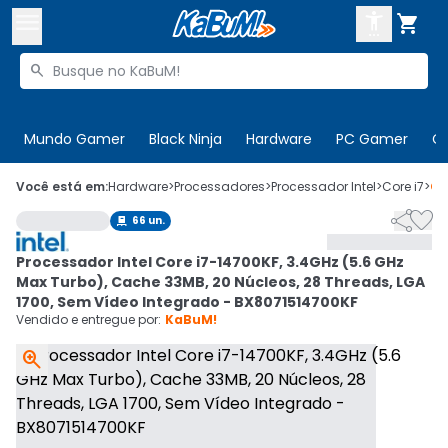



Buscar produtos


Enviar para:
Digite o CEP
Mundo Gamer
Black Ninja
Hardware
PC Gamer
C

Olá. Acesse sua conta
Você está em:
Hardware
>
Processadores
>
Processador Intel
>
Core i7
>
Có


66
un.

ENTRE

Departamentos
Processador Intel Core i7-14700KF, 3.4GHz (5.6 GHz
CADASTRE-SE
Cupons

Max Turbo), Cache 33MB, 20 Núcleos, 28 Threads, LGA
1700, Sem Vídeo Integrado - BX8071514700KF
Mais Vendidos

Vendido e entregue por:
KaBuM!

Ativar tradutor em libras
