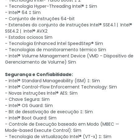
- Tecnologia Intel® Turbo Boost ‡ 2
- Tecnologia Hyper-Threading Intel® ‡ Sim
- Intel® 64 ‡ Sim
- Conjunto de instruções 64-bit
- Extensões do conjunto de instruções Intel® SSE4.1 | Intel®
SSE4.2 | Intel® AVX2
- Estados ociosos Sim
- Tecnologia Enhanced Intel SpeedStep® Sim
- Tecnologias de monitoramento térmico Sim
- Intel® Volume Management Device (VMD - Dispositivo de
Gerenciamento de Volume) Sim
Segurança e Confiabilidade:
- Intel® Standard Manageability (ISM) ‡: Sim
- Intel® Control-Flow Enforcement Technology: Sim
- Novas instruções Intel® AES: Sim
- Chave Segura: Sim
- Intel® OS Guard: Sim
- Bit de desativação de execução ‡: Sim
- Intel® Boot Guard: Sim
- Controle de Execução baseado em Modo (MBEC —
Mode-based Execute Control): Sim
- Tecnologia de virtualização Intel® (VT-x) ‡: Sim