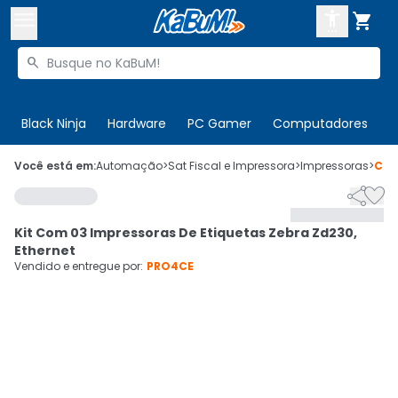



Buscar produtos


Enviar para:
Digite o CEP
Black Ninja
Hardware
PC Gamer
Computadores
P

Olá. Acesse sua conta
Você está em:
Automação
>
Sat Fiscal e Impressora
>
Impressoras
>
Cód


ENTRE

Departamentos
Kit Com 03 Impressoras De Etiquetas Zebra Zd230,
CADASTRE-SE
Cupons

Ethernet
Vendido e entregue por:
PRO4CE
Mais Vendidos

Ativar tradutor em libras
