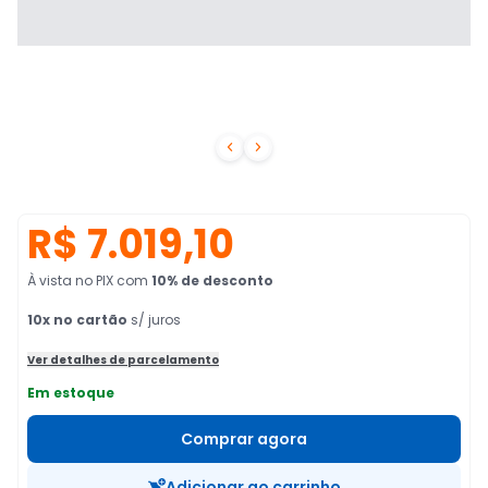


R$ 7.019,10
À vista no PIX
com
10
% de desconto
10
x no cartão
s/ juros
Ver detalhes de parcelamento
Em estoque
Comprar agora
Adicionar ao carrinho