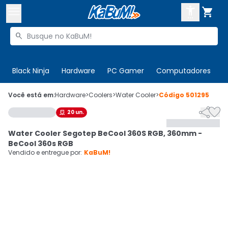



Buscar produtos


Enviar para:
Digite o CEP
Black Ninja
Hardware
PC Gamer
Computadores
P

Olá. Acesse sua conta
Você está em:
Hardware
>
Coolers
>
Water Cooler
>
Código
501295


20
un.

ENTRE

Departamentos
Water Cooler Segotep BeCool 360S RGB, 360mm -
CADASTRE-SE
Cupons

BeCool 360s RGB
Vendido e entregue por:
KaBuM!
Mais Vendidos

Ativar tradutor em libras
