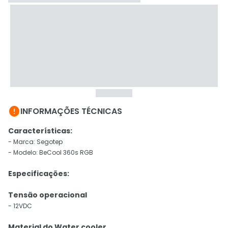

INFORMAÇÕES TÉCNICAS
Características:
- Marca: Segotep
- Modelo: BeCool 360s RGB
Especificações:
Tensão operacional
- 12VDC
Material do Water cooler