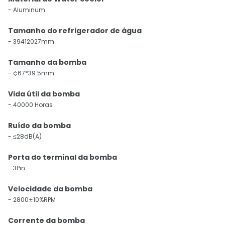
- Aluminum
Tamanho do refrigerador de água
- 39412027mm
Tamanho da bomba
- ¢67*39.5mm
Vida útil da bomba
- 40000 Horas
Ruído da bomba
- ≤28dB(A)
Porta do terminal da bomba
- 3Pin
Velocidade da bomba
- 2800±10%RPM
Corrente da bomba