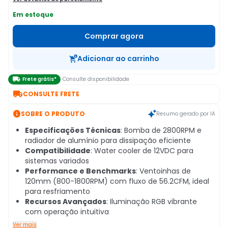
Em estoque
Comprar agora
Adicionar ao carrinho

Frete grátis*
Consulte disponibilidade

CONSULTE FRETE

SOBRE O PRODUTO
Resumo gerado por IA
Especificações Técnicas
: Bomba de 2800RPM e
radiador de alumínio para dissipação eficiente
Compatibilidade
: Water cooler de 12VDC para
sistemas variados
Performance e Benchmarks
: Ventoinhas de
120mm (800-1800RPM) com fluxo de 56.2CFM, ideal
para resfriamento
Recursos Avançados
: Iluminação RGB vibrante
com operação intuitiva
Ver mais