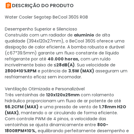

DESCRIÇÃO DO PRODUTO
Water Cooler Segotep BeCool 360S RGB
Desempenho Superior e Silencioso
Construído com um radiador de
alumínio
de alta
qualidade (394x120x27mm), o BeCool 360S oferece uma
dissipação de calor eficiente. A bomba robusta e durável
(¢67*39.5mm) garante um fluxo constante de líquido
refrigerante por até
40.000 horas,
com um ruído
incrivelmente baixo de
≤28dB(A)
. Sua velocidade de
2800±10%RPM
e potência de
3.5W (MAX)
asseguram um
resfriamento eficaz sem incomodar.
Ventilação Otimizada e Personalizável
Três ventoinhas de
120x120x25mm
com rolamento
hidráulico proporcionam um fluxo de ar potente de até
56.2CFM (MAX)
e uma pressão de vento de
1.78mm H2O
(MAX)
, mantendo o ar circulando de forma eficiente.
Com controle PWM de 4 pinos, a velocidade das
ventoinhas se ajusta dinamicamente entre
800-
1800RPM±10%,
equilibrando perfeitamente desempenho e