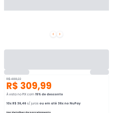


R$ 488,22
R$ 309,99
À vista no PIX
com
15
% de desconto
10
x
R$ 36,46
s/ juros
ou em até 36x no NuPay
Ver detalhes de parcelamento