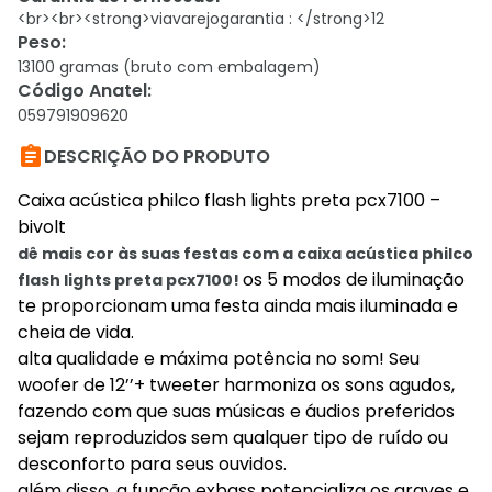
<br><br><strong>viavarejogarantia : </strong>12
Peso
:
13100 gramas (bruto com embalagem)
Código Anatel
:
059791909620

DESCRIÇÃO DO PRODUTO
Caixa acústica philco flash lights preta pcx7100 –
bivolt
dê mais cor às suas festas com a caixa acústica philco
os 5 modos de iluminação
flash lights preta pcx7100!
te proporcionam uma festa ainda mais iluminada e
cheia de vida.
alta qualidade e máxima potência no som! Seu
woofer de 12’’+ tweeter harmoniza os sons agudos,
fazendo com que suas músicas e áudios preferidos
sejam reproduzidos sem qualquer tipo de ruído ou
desconforto para seus ouvidos.
além disso, a função exbass potencializa os graves e