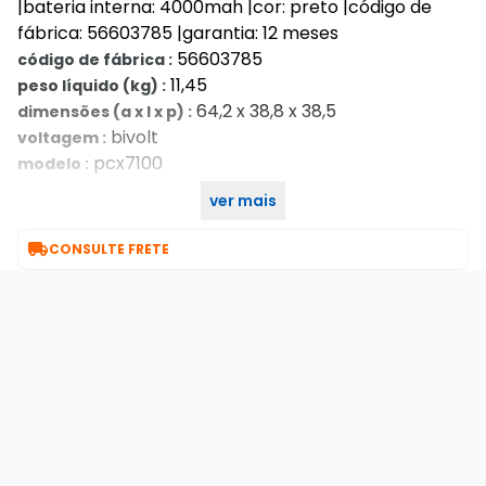
|bateria interna: 4000mah |cor: preto |código de
fábrica: 56603785 |garantia: 12 meses
56603785
código de fábrica :
11,45
peso líquido (kg) :
64,2 x 38,8 x 38,5
dimensões (a x l x p) :
bivolt
voltagem :
pcx7100
modelo :
ver mais
12
garantia :

CONSULTE FRETE