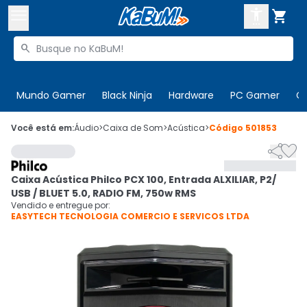



Buscar produtos


Enviar para:
Digite o CEP
Mundo Gamer
Black Ninja
Hardware
PC Gamer
C

Olá. Acesse sua conta
Você está em:
Áudio
>
Caixa de Som
>
Acústica
>
Código
501853


ENTRE

Departamentos
Caixa Acústica Philco PCX 100, Entrada ALXILIAR, P2/
CADASTRE-SE
Cupons

USB / BLUET 5.0, RADIO FM, 750w RMS
Vendido e entregue por:
EASYTECH TECNOLOGIA COMERCIO E SERVICOS LTDA
Mais Vendidos

Ativar tradutor em libras
