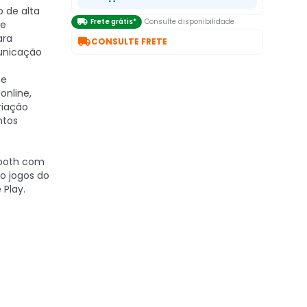
o de alta

Frete grátis*
Consulte disponibilidade
te
ara

CONSULTE FRETE
unicação
ne
online,
riação
ntos
tooth com
do jogos do
 Play.