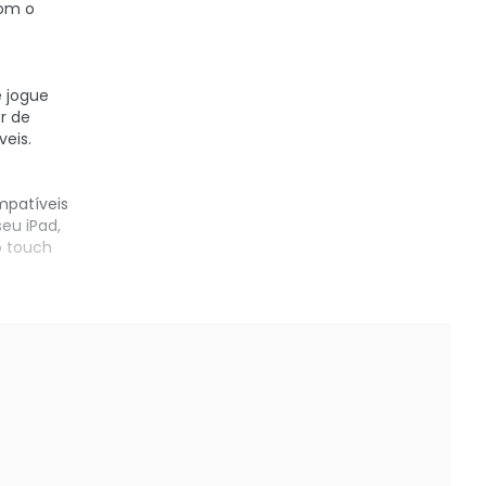
com o
e jogue
r de
eis.
mpatíveis
eu iPad,
o touch