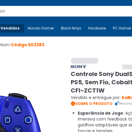
s
 Vendidos
Mais-v-
Mundo Gamer
Mundo Gamer
Black Ninja
Black Ninja
Hardware
Hardware
PC Gamer
ation
>
Código
503383
Controle Sony Dual
PS5, Sem Fio, Cobalt
CFI-ZCT1W
Vendido e entregue por:
KaB

SOBRE O PRODUTO
Resumo 
Experiência de Jogo
: Aç
imersiva com feedback tát
gatilhos adaptáveis que 
forças e tensões.