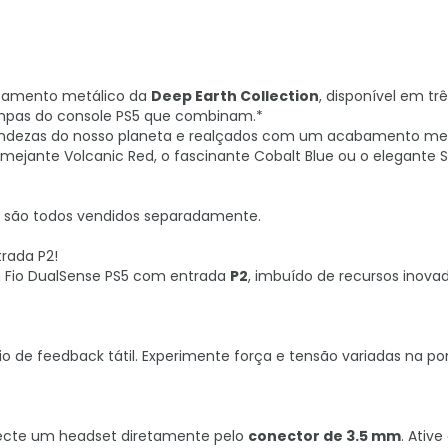
abamento metálico da
Deep Earth Collection
, disponível em tr
ampas do console PS5 que combinam.*
fundezas do nosso planeta e realçados com um acabamento me
amejante Volcanic Red, o fascinante Cobalt Blue ou o elegante S
on são todos vendidos separadamente.
rada P2!
m Fio DualSense PS5 com entrada
P2
, imbuído de recursos inova
o de feedback tátil. Experimente força e tensão variadas na po
necte um headset diretamente pelo
conector de 3.5 mm
. Ative