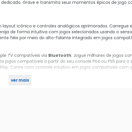
dedicado. Grave e transmita seus momentos épicos de jogo 
layout icônico e controles analógicos aprimorados. Carregue 
teraja de forma intuitiva com jogos selecionados usando o senso
te fiéis por meio do alto-falante integrado em jogos compatív
pple TV compatíveis via
Bluetooth
. Jogue milhares de jogos co
a jogos compatíveis a partir do seu console PS4 ou PS5 para o s
 Play. Conte com controle intuitivo em jogos compatíveis com 
ver mais