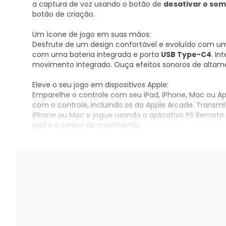
a captura de voz usando o botão de
desativar o som
botão de criação.
Um ícone de jogo em suas mãos:
Desfrute de um design confortável e evoluído com um 
com uma bateria integrada e porta
USB Type-C4
. In
movimento integrado. Ouça efeitos sonoros de altamen
Eleve o seu jogo em dispositivos Apple:
Emparelhe o controle com seu iPad, iPhone, Mac ou A
com o controle, incluindo os do Apple Arcade. Transmit
iPhone ou Mac e jogue usando o aplicativo PS Remote
pad e o sensor de movimento.
Compre já o seu no KaBuM!