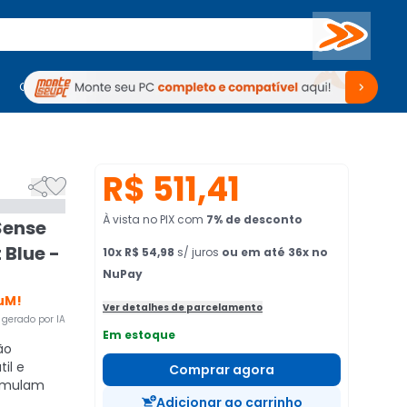
Buscar
PC Gamer
Computadores
Computadores
Periféricos
Periféricos
TV
Venda no KaBuM!
TV
Venda no KaBuM!
R$ 511,41


À vista no PIX
com
7
% de desconto
Sense
 Blue -
10
x
R$ 54,98
s/ juros
ou em até 36x no
NuPay
uM!
Ver detalhes de parcelamento
gerado por IA
Em estoque
ão
il e
Comprar agora
simulam
Adicionar ao carrinho