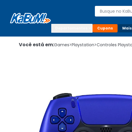
Enviar para:

Buscar produto
Digite o CEP

Departamentos
Cupons
Mais
Você está em:
Games
>
Playstation
>
Controles Playst