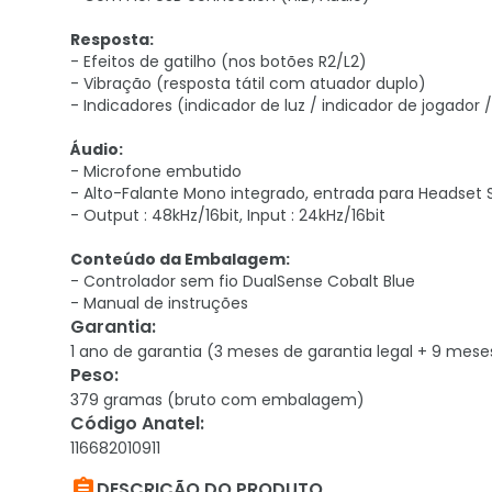
Resposta:
- Efeitos de gatilho (nos botões R2/L2)
- Vibração (resposta tátil com atuador duplo)
- Indicadores (indicador de luz / indicador de jogador 
Áudio:
- Microfone embutido
- Alto-Falante Mono integrado, entrada para Headset 
- Output : 48kHz/16bit, Input : 24kHz/16bit
Conteúdo da Embalagem:
- Controlador sem fio DualSense Cobalt Blue
- Manual de instruções
Garantia
:
1 ano de garantia (3 meses de garantia legal + 9 mese
Peso
:
379 gramas (bruto com embalagem)
Código Anatel
:
116682010911

DESCRIÇÃO DO PRODUTO