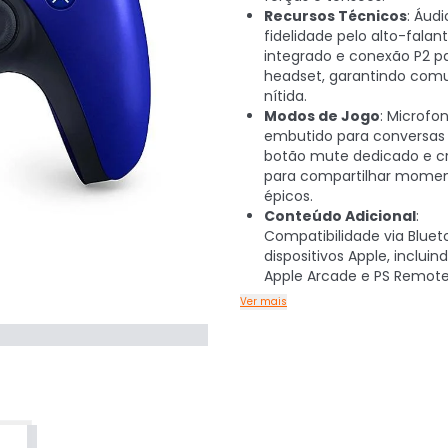
Recursos Técnicos
: Áudi
fidelidade pelo alto-falan
integrado e conexão P2 p
headset, garantindo com
nítida.
Modos de Jogo
: Microfo
embutido para conversas 
botão mute dedicado e c
para compartilhar mome
épicos.
Conteúdo Adicional
:
Compatibilidade via Blue
dispositivos Apple, incluin
Apple Arcade e PS Remote
Ver mais