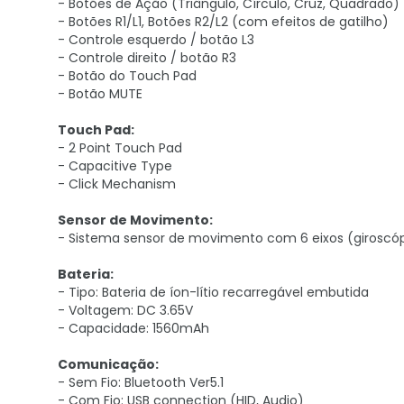
- Botões de Ação (Triângulo, Círculo, Cruz, Quadrado)
- Botões R1/L1, Botões R2/L2 (com efeitos de gatilho)
- Controle esquerdo / botão L3
- Controle direito / botão R3
- Botão do Touch Pad
- Botão MUTE
Touch Pad:
- 2 Point Touch Pad
- Capacitive Type
- Click Mechanism
Sensor de Movimento:
- Sistema sensor de movimento com 6 eixos (giroscópi
Bateria:
- Tipo: Bateria de íon-lítio recarregável embutida
- Voltagem: DC 3.65V
- Capacidade: 1560mAh
Comunicação:
- Sem Fio: Bluetooth Ver5.1
- Com Fio: USB connection (HID, Audio)