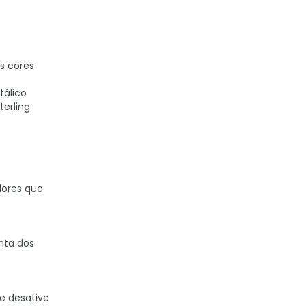
ês cores
tálico
terling
dores que
nta dos
 e desative