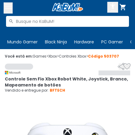



Buscar produtos


Enviar para:
Digite o CEP
Mundo Gamer
Black Ninja
Hardware
PC Gamer
C

Olá. Acesse sua conta
Você está em:
Games
>
Xbox
>
Controles Xbox
>
Código
503707


ENTRE

Departamentos
Controle Sem Fio Xbox Robot White, Joystick, Branco,
CADASTRE-SE
Cupons

Mapeamento de botões
Vendido e entregue por:
BFTECH
Mais Vendidos

Ativar tradutor em libras
