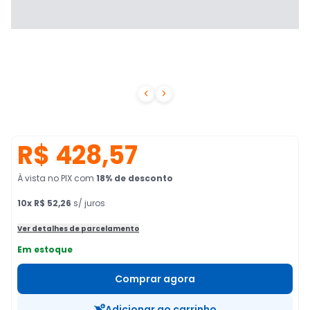


R$ 428,57
À vista no PIX
com
18
% de desconto
10
x
R$ 52,26
s/ juros
Ver detalhes de parcelamento
Em estoque
Comprar agora
Adicionar ao carrinho