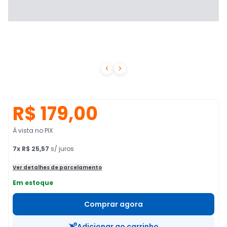


R$ 179,00
À vista no PIX
7
x
R$ 25,57
s/ juros
Ver detalhes de parcelamento
Em estoque
Comprar agora
Adicionar ao carrinho