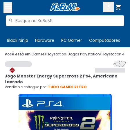



Buscar produtos


Enviar para:
Digite o CEP
Black Ninja
Hardware
PC Gamer
Computadores
P

Olá. Acesse sua conta
Você está em:
Games
>
Playstation
>
Jogos Playstation
>
Playstation 4
>
C


ENTRE

Departamentos
Jogo Monster Energy Supercross 2 Ps4, Americano
CADASTRE-SE
Cupons

Lacrado
Vendido e entregue por:
TUDO GAMES RETRO
Mais Vendidos

Ativar tradutor em libras
