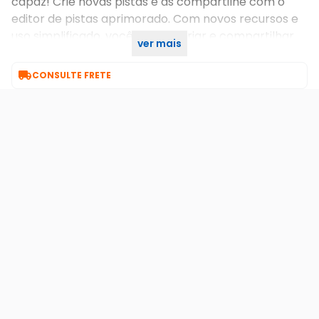
capaz! Crie novas pistas e as compartilhe com o
editor de pistas aprimorado. Com novos recursos e
uso simplificado, você poderá criar e compartilhar
ver mais
online as pistas que criar!

CONSULTE FRETE