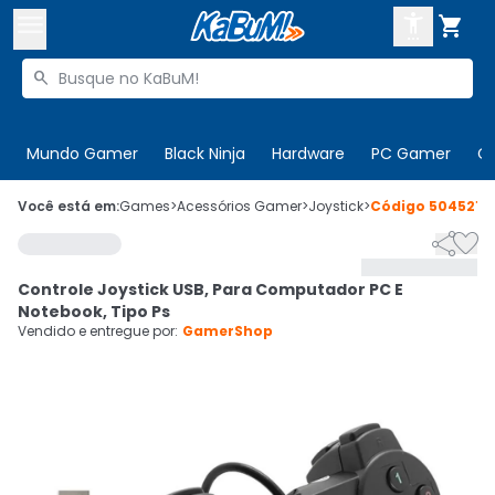



Buscar produtos


Enviar para:
Digite o CEP
Mundo Gamer
Black Ninja
Hardware
PC Gamer
C

Olá. Acesse sua conta
Você está em:
Games
>
Acessórios Gamer
>
Joystick
>
Código
504521


ENTRE

Departamentos
Controle Joystick USB, Para Computador PC E
CADASTRE-SE
Cupons

Notebook, Tipo Ps
Vendido e entregue por:
GamerShop
Mais Vendidos

Ativar tradutor em libras
