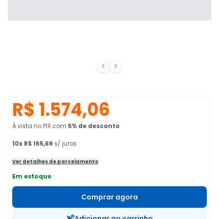


R$ 1.574,06
À vista no PIX
com
5
% de desconto
10
x
R$ 165,69
s/ juros
Ver detalhes de parcelamento
Em estoque
Comprar agora
Adicionar ao carrinho