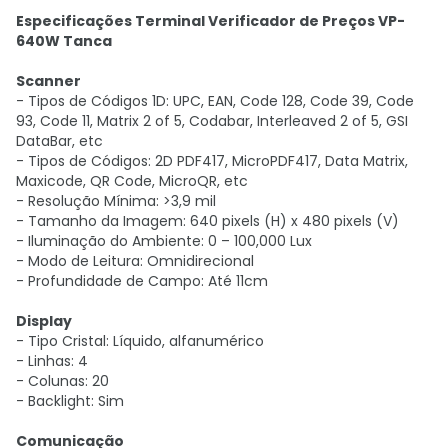
Especificações Terminal Verificador de Preços VP-
640W Tanca
Scanner
- Tipos de Códigos 1D: UPC, EAN, Code 128, Code 39, Code
93, Code 11, Matrix 2 of 5, Codabar, Interleaved 2 of 5, GSI
DataBar, etc
- Tipos de Códigos: 2D PDF417, MicroPDF417, Data Matrix,
Maxicode, QR Code, MicroQR, etc
- Resolução Mínima: >3,9 mil
- Tamanho da Imagem: 640 pixels (H) x 480 pixels (V)
- Iluminação do Ambiente: 0 – 100,000 Lux
- Modo de Leitura: Omnidirecional
- Profundidade de Campo: Até 11cm
Display
- Tipo Cristal: Líquido, alfanumérico
- Linhas: 4
- Colunas: 20
- Backlight: Sim
Comunicação