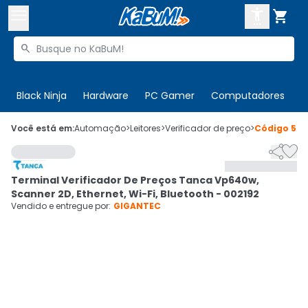



Buscar produtos


Enviar para:
Digite o CEP
Black Ninja
Hardware
PC Gamer
Computadores
P

Olá. Acesse sua conta
Você está em:
Automação
>
Leitores
>
Verificador de preço
>
Código
505


ENTRE

Departamentos
Terminal Verificador De Preços Tanca Vp640w,
CADASTRE-SE
Cupons

Scanner 2D, Ethernet, Wi-Fi, Bluetooth - 002192
Vendido e entregue por:
GIGANTEC
Mais Vendidos

Ativar tradutor em libras
