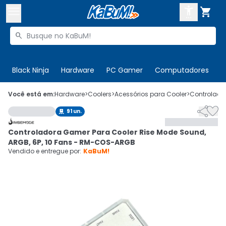



Buscar produtos


Enviar para:
Digite o CEP
Black Ninja
Hardware
PC Gamer
Computadores
P

Olá. Acesse sua conta
Você está em:
Hardware
>
Coolers
>
Acessórios para Cooler
>
Controlador


91
un.

ENTRE

Departamentos
Controladora Gamer Para Cooler Rise Mode Sound,
CADASTRE-SE
Cupons

ARGB, 6P, 10 Fans - RM-COS-ARGB
Vendido e entregue por:
KaBuM!
Mais Vendidos

Ativar tradutor em libras
