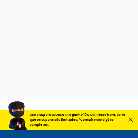
Use o cupom ESQUENTA e ganhe 10% OFF neste item, corre
que os cupons são limitados. *Consulte condições
completas.