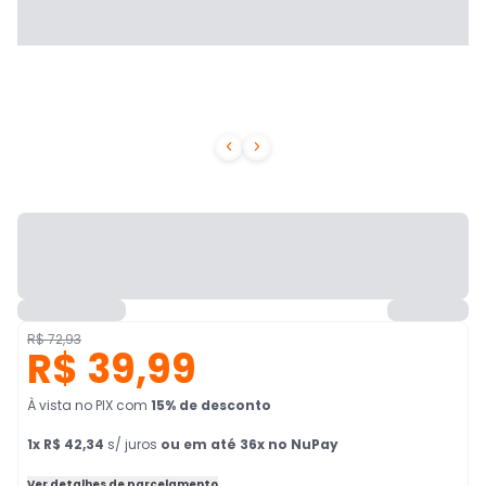


R$ 72,93
R$ 39,99
À vista no PIX
com
15
% de desconto
1
x
R$ 42,34
s/ juros
ou em até 36x no NuPay
Ver detalhes de parcelamento