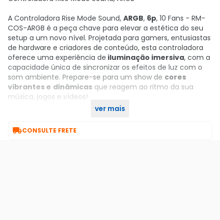
A Controladora Rise Mode Sound,
ARGB
,
6p
, 10 Fans - RM-
COS-ARGB é a peça chave para elevar a estética do seu
setup a um novo nível. Projetada para gamers, entusiastas
de hardware e criadores de conteúdo, esta controladora
oferece uma experiência de
iluminação imersiva
, com a
capacidade única de sincronizar os efeitos de luz com o
som ambiente. Prepare-se para um show de
cores
vibrantes e
dinâmicas
que reagem ao ritmo da sua
música, jogos e vídeos!
ver mais
Compre agora no KaBuM!

CONSULTE FRETE