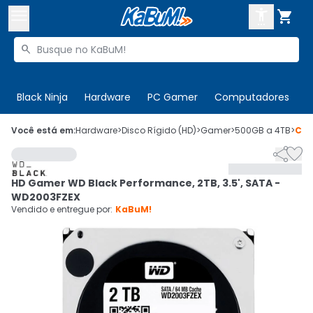



Buscar produtos


Enviar para:
Digite o CEP
Black Ninja
Hardware
PC Gamer
Computadores
P

Olá. Acesse sua conta
Você está em:
Hardware
>
Disco Rígido (HD)
>
Gamer
>
500GB a 4TB
>
Có


ENTRE

Departamentos
HD Gamer WD Black Performance, 2TB, 3.5', SATA -
CADASTRE-SE
Cupons

WD2003FZEX
Vendido e entregue por:
KaBuM!
Mais Vendidos

Ativar tradutor em libras
