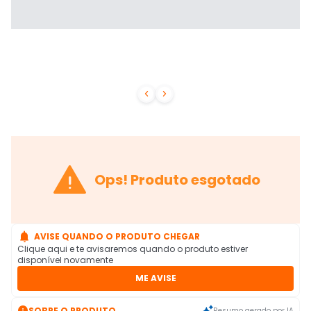



Ops! Produto esgotado

AVISE QUANDO O PRODUTO CHEGAR
Clique aqui e te avisaremos quando o produto estiver
disponível novamente
ME AVISE

SOBRE O PRODUTO
Resumo gerado por IA