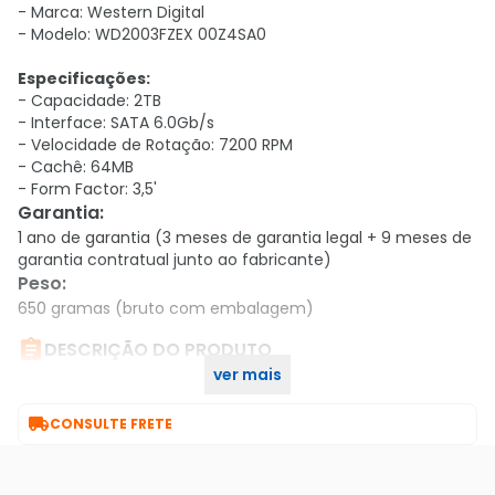
- Marca: Western Digital
- Modelo:
WD2003FZEX 00Z4SA0
Especificações:
- Capacidade: 2TB
- Interface: SATA 6.0Gb/s
- Velocidade de Rotação: 7200 RPM
- Cachê: 64MB
- Form Factor: 3,5'
Garantia
:
1 ano de garantia (3 meses de garantia legal + 9 meses de
garantia contratual junto ao fabricante)
Peso
:
650 gramas (bruto com embalagem)

DESCRIÇÃO DO PRODUTO
ver mais
HD WD Black Performance, 2TB, 3.5´, SATA - WD2003FZEX

CONSULTE FRETE