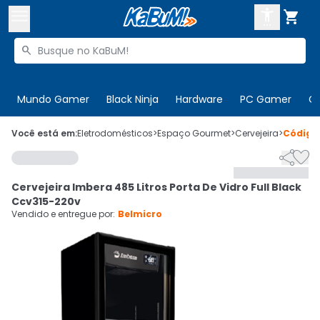



Buscar produtos


Enviar para:
Digite o CEP
Mundo Gamer
Black Ninja
Hardware
PC Gamer
C

Olá. Acesse sua conta
Você está em:
Eletrodomésticos
>
Espaço Gourmet
>
Cervejeira
>
Códig


ENTRE

Departamentos
Cervejeira Imbera 485 Litros Porta De Vidro Full Black
CADASTRE-SE
Cupons

Ccv315-220v
Vendido e entregue por:
Belmicro
Mais Vendidos

Ativar tradutor em libras
