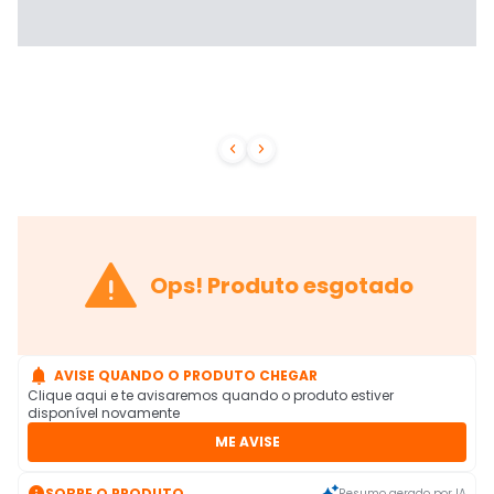



Ops! Produto esgotado

AVISE QUANDO O PRODUTO CHEGAR
Clique aqui e te avisaremos quando o produto estiver
disponível novamente
ME AVISE

SOBRE O PRODUTO
Resumo gerado por IA