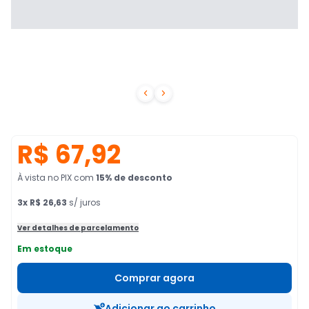


R$ 67,92
À vista no PIX
com
15
% de desconto
3
x
R$ 26,63
s/ juros
Ver detalhes de parcelamento
Em estoque
Comprar agora
Adicionar ao carrinho