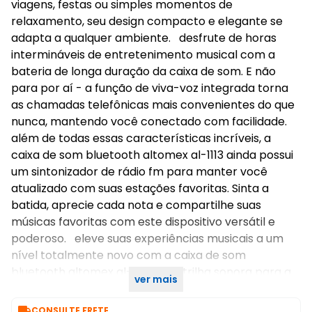
viagens, festas ou simples momentos de
relaxamento, seu design compacto e elegante se
adapta a qualquer ambiente. desfrute de horas
intermináveis de entretenimento musical com a
bateria de longa duração da caixa de som. E não
para por aí - a função de viva-voz integrada torna
as chamadas telefônicas mais convenientes do que
nunca, mantendo você conectado com facilidade.
além de todas essas características incríveis, a
caixa de som bluetooth altomex al-1113 ainda possui
um sintonizador de rádio fm para manter você
atualizado com suas estações favoritas. Sinta a
batida, aprecie cada nota e compartilhe suas
músicas favoritas com este dispositivo versátil e
poderoso. eleve suas experiências musicais a um
nível totalmente novo com a caixa de som
bluetooth altomex al-1113 - sua trilha sonora para a
ver mais
vida.

CONSULTE FRETE