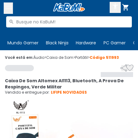



Buscar produtos


Enviar para:
Digite o CEP
Mundo Gamer
Black Ninja
Hardware
PC Gamer
C

Olá. Acesse sua conta
Você está em:
Áudio
>
Caixa de Som
>
Portátil
>
Código
511993


ENTRE

Departamentos
Caixa De Som Altomex Al1113, Bluetooth, A Prova De
CADASTRE-SE
Cupons

Respingos, Verde Militar
Vendido e entregue por:
LIFIPE NOVIDADES
Mais Vendidos

Ativar tradutor em libras
