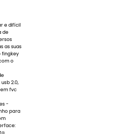
e difícil
a de
ersos
as as suas
 fingkey
 com o
de
usb 2.0,
 em fvc
es -
enho para
com
erface:
ta