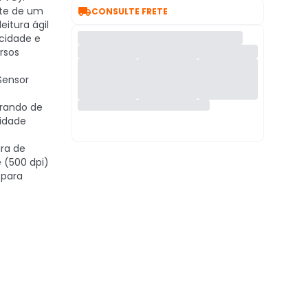

te de um
CONSULTE FRETE
eitura ágil
icidade e
rsos
ensor
e
erando de
lidade
ra de
 (500 dpi)
 para