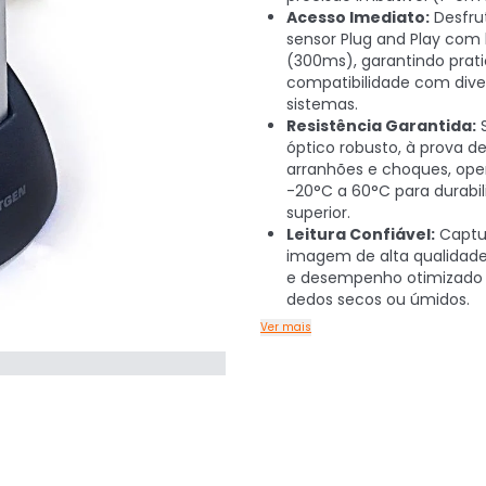
Acesso Imediato:
Desfru
sensor Plug and Play com l
(300ms), garantindo prat
compatibilidade com dive
sistemas.
Resistência Garantida:
S
óptico robusto, à prova d
arranhões e choques, op
-20°C a 60°C para durabi
superior.
Leitura Confiável:
Captu
imagem de alta qualidade
e desempenho otimizado
dedos secos ou úmidos.
Ver mais