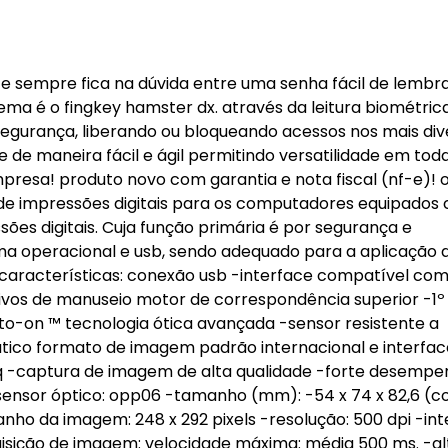
e sempre fica na dúvida entre uma senha fácil de lembrar 
lema é o fingkey hamster dx. através da leitura biométric
egurança, liberando ou bloqueando acessos nos mais div
e de maneira fácil e ágil permitindo versatilidade em tod
presa! produto novo com garantia e nota fiscal (nf-e)! o
de impressões digitais para os computadores equipados
s digitais. Cuja função primária é por segurança e
ema operacional e usb, sendo adequado para a aplicação 
 características: conexão usb -interface compatível com 
itivos de manuseio motor de correspondência superior -1º
uto-on ™ tecnologia ótica avançada -sensor resistente a
ático formato de imagem padrão internacional e interfac
fiq -captura de imagem de alta qualidade -forte desemp
sensor óptico: opp06 -tamanho (mm): -54 x 74 x 82,6 (
nho da imagem: 248 x 292 pixels -resolução: 500 dpi -int
aquisição de imagem: velocidade máxima: média 500 ms. -al