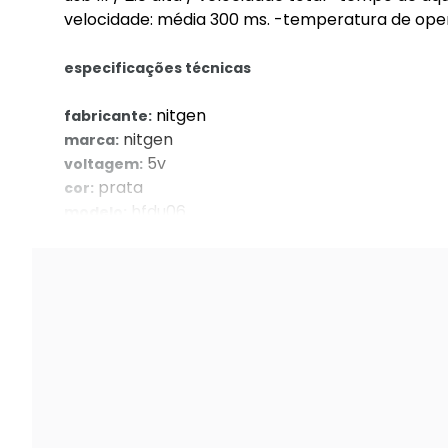
velocidade: média 300 ms. -temperatura de oper
especificações técnicas
nitgen
fabricante:
nitgen
marca:
5v
voltagem:
prata
cor:
hfdu06
modelo:
20059996
gtin: