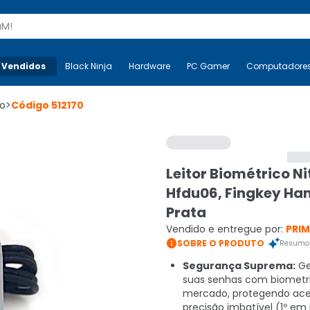
s
 Vendidos
Mais-v-
Black Ninja
Black Ninja
Hardware
Hardware
PC Gamer
PC Gamer
Computadore
Co
co
>
Código
512170
Leitor Biométrico N
Hfdu06, Fingkey Ha
Prata
Vendido e entregue por:
PRI

SOBRE O PRODUTO
Resumo 
Segurança Suprema:
Ge
suas senhas com biometri
mercado, protegendo ac
precisão imbatível (1º em