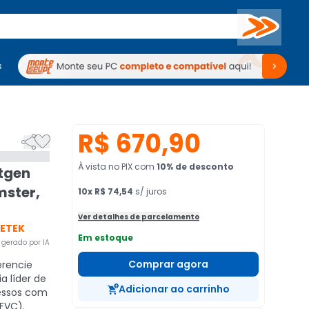
Buscar
s
mputadores
Periféricos
Periféricos
TV
Venda no KaBuM!
TV
Venda no KaBuM!
R$ 670,90


À vista no PIX
com
10
% de desconto
itgen
mster,
10
x
R$ 74,54
s/ juros
Ver detalhes de parcelamento
METEK
Em estoque
gerado por IA
Comprar agora
rencie
a líder de
Adicionar ao carrinho
essos com
 FVC).