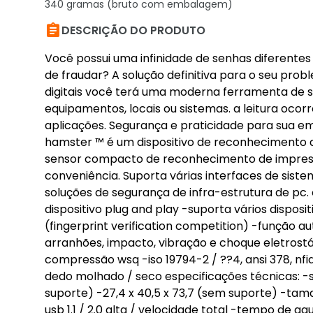
340 gramas (bruto com embalagem)

DESCRIÇÃO DO PRODUTO
Você possui uma infinidade de senhas diferentes 
de fraudar? A solução definitiva para o seu prob
digitais você terá uma moderna ferramenta de s
equipamentos, locais ou sistemas. a leitura ocorr
aplicações. Segurança e praticidade para sua em
hamster ™ é um dispositivo de reconhecimento 
sensor compacto de reconhecimento de impressõe
conveniência. Suporta várias interfaces de sist
soluções de segurança de infra-estrutura de pc.
dispositivo plug and play -suporta vários dispos
(fingerprint verification competition) -função a
arranhões, impacto, vibração e choque eletrost
compressão wsq -iso 19794-2 / ??4, ansi 378, n
dedo molhado / seco especificações técnicas: -
suporte) -27,4 x 40,5 x 73,7 (sem suporte) -tama
usb 1.1 / 2.0 alta / velocidade total -tempo de 