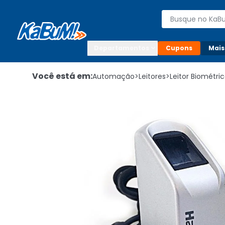
Enviar para:

Buscar produto
Digite o CEP

Departamentos
Cupons
Mais
Você está em:
Automação
>
Leitores
>
Leitor Biométri