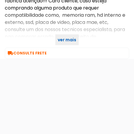
fabrica atenção!!! Caro cliente, caso esteja
comprando alguma produto que requer
compatiibilidade como, memoria ram, hd interno e
externo, ssd, placa de video, placa mae, etc,
consulte um dos nossos tecnicos especialista, para
nao comprar errado, e gerar direito de
ver mais
arrependimento

CONSULTE FRETE