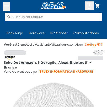



Buscar produtos


Enviar para:
Digite o CEP
Black Ninja
Hardware
PC Gamer
Computadores
P

Olá. Acesse sua conta
Você está em:
Áudio
>
Assistente Virtual
>
Amazon Alexa
>
Código
51415


ENTRE

Departamentos
Echo Dot Amazon, 5 Geração, Alexa, Bluetooth -
CADASTRE-SE
Cupons

Branco
Vendido e entregue por:
TRUEX INFORMATICA E HARDWARE
Mais Vendidos

Ativar tradutor em libras
