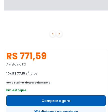


R$ 771,59
À vista no PIX
10
x
R$ 77,15
s/ juros
Ver detalhes de parcelamento
Em estoque
Comprar agora
Adicionar ao carrinho