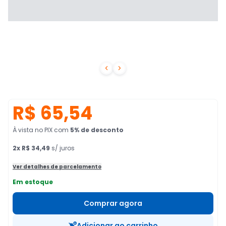


R$ 65,54
À vista no PIX
com
5
% de desconto
2
x
R$ 34,49
s/ juros
Ver detalhes de parcelamento
Em estoque
Comprar agora
Adicionar ao carrinho