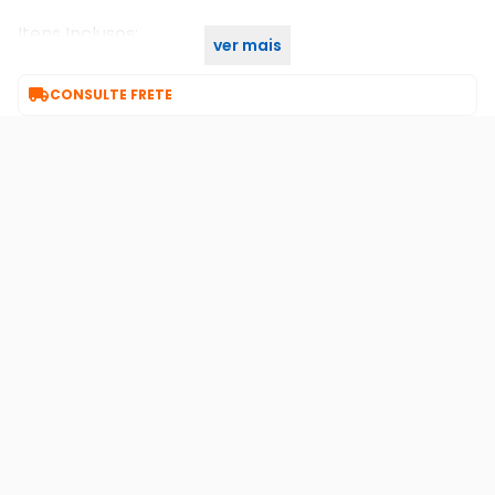
Itens Inclusos:
ver mais
1 - Carregador UBS p/ Bateria 7.4v

CONSULTE FRETE