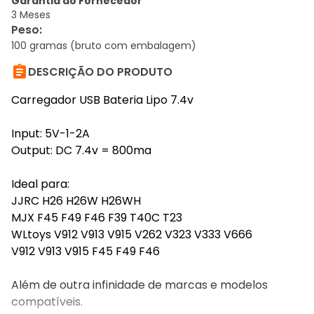
Garantia do Fornecedor
3 Meses
Peso
:
100 gramas (bruto com embalagem)

DESCRIÇÃO DO PRODUTO
Carregador USB Bateria Lipo 7.4v
Input: 5V-1-2A
Output: DC 7.4v = 800ma
Ideal para:
JJRC H26 H26W H26WH
MJX F45 F49 F46 F39 T40C T23
WLtoys V912 V913 V915 V262 V323 V333 V666
V912 V913 V915 F45 F49 F46
Além de outra infinidade de marcas e modelos
compatíveis.