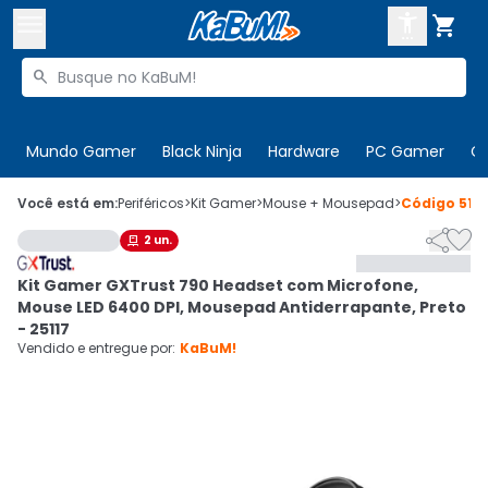



Buscar produtos


Enviar para:
Digite o CEP
Mundo Gamer
Black Ninja
Hardware
PC Gamer
C

Olá. Acesse sua conta
Você está em:
Periféricos
>
Kit Gamer
>
Mouse + Mousepad
>
Código
515


2
un.

ENTRE

Departamentos
Kit Gamer GXTrust 790 Headset com Microfone,
CADASTRE-SE
Cupons

Mouse LED 6400 DPI, Mousepad Antiderrapante, Preto
- 25117
Mais Vendidos

Vendido e entregue por:
KaBuM!
Ativar tradutor em libras
