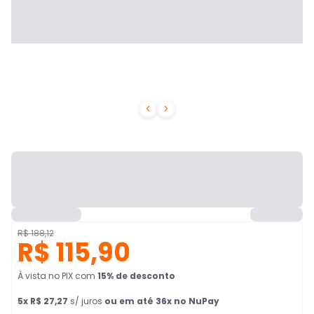


R$ 188,12
R$ 115,90
À vista no PIX
com
15
% de desconto
5
x
R$ 27,27
s/ juros
ou em até 36x no NuPay