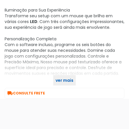
Iluminação para Sua Experiência
Transforme seu setup com um mouse que brilha em
várias cores
LED
. Com três configurações impressionantes,
sua experiência de jogo será ainda mais envolvente.
Personalização Completa
Com o software incluso, programe os seis botões do
mouse para atender suas necessidades. Domine cada
jogo com configurações personalizadas. Controle e
Precisão Máxima, Nosso mouse pad texturizado oferece a
superfície ideal para precisão e controle. Desfrute de
movimentos suaves e reações rápidas em cada partida.
ver mais
Adquira o seu no KaBuM!

CONSULTE FRETE